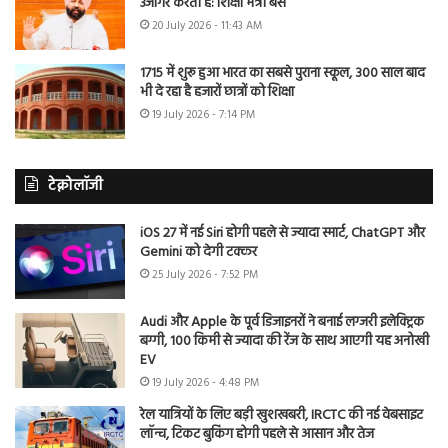
उजागर करती है: शिक्षा मंत्री बैंस
20 July 2026 - 11:43 AM
1715 में शुरू हुआ भारत का सबसे पुराना स्कूल, 300 साल बाद
भी दे रहा है हजारों छात्रों को शिक्षा
19 July 2026 - 7:14 PM
टेक्नोलॉजी
iOS 27 में नई Siri होगी पहले से ज्यादा स्मार्ट, ChatGPT और
Gemini को देगी टक्कर
25 July 2026 - 7:52 PM
Audi और Apple के पूर्व डिजाइनरों ने बनाई लग्जरी इलेक्ट्रिक
बग्गी, 100 किमी से ज्यादा की रेंज के साथ आएगी यह अनोखी
EV
19 July 2026 - 4:48 PM
रेल यात्रियों के लिए बड़ी खुशखबरी, IRCTC की नई वेबसाइट
लॉन्च, टिकट बुकिंग होगी पहले से आसान और तेज