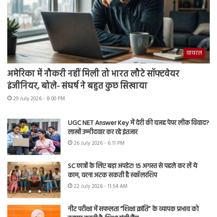
वायरल
अमेरिका में नौकरी नहीं मिली तो भारत लौटे सॉफ्टवेयर
इंजीनियर, बोले- संघर्ष ने बहुत कुछ सिखाया
29 July 2026 - 8:00 PM
UGC NET Answer Key में देरी की वजह पेपर लीक विवाद?
लाखों उम्मीदवार कर रहे इंतजार
26 July 2026 - 6:11 PM
SC छात्रों के लिए बड़ा अपडेट! 15 अगस्त से पहले कर लें ये
काम, वरना अटक सकती है स्कॉलरशिप
22 July 2026 - 11:54 AM
नीट परीक्षा में सफलता “शिक्षा क्रांति” के व्यापक प्रभाव को