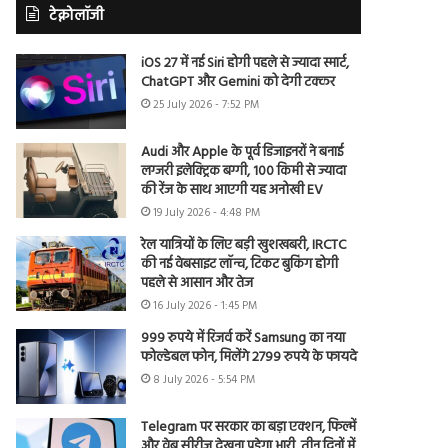
टेक्नोलॉजी
iOS 27 में नई Siri होगी पहले से ज्यादा स्मार्ट,
ChatGPT और Gemini को देगी टक्कर
25 July 2026 - 7:52 PM
Audi और Apple के पूर्व डिजाइनरों ने बनाई
लग्जरी इलेक्ट्रिक बग्गी, 100 किमी से ज्यादा
की रेंज के साथ आएगी यह अनोखी EV
19 July 2026 - 4:48 PM
रेल यात्रियों के लिए बड़ी खुशखबरी, IRCTC
की नई वेबसाइट लॉन्च, टिकट बुकिंग होगी
पहले से आसान और तेज
16 July 2026 - 1:45 PM
999 रुपये में रिजर्व करें Samsung का नया
फोल्डेबल फोन, मिलेंगे 2799 रुपये के फायदे
8 July 2026 - 5:54 PM
Telegram पर सरकार का बड़ा एक्शन, फिल्में
और वेब सीरीज देखना पड़ेगा भारी, तीन दिनों में