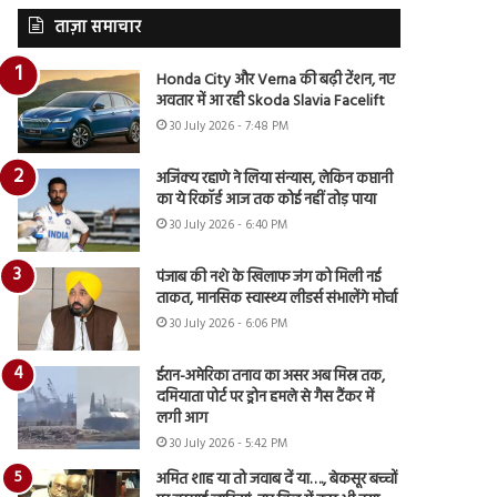
ताज़ा समाचार
Honda City और Verna की बढ़ी टेंशन, नए
अवतार में आ रही Skoda Slavia Facelift
30 July 2026 - 7:48 PM
अजिंक्य रहाणे ने लिया संन्यास, लेकिन कप्तानी
का ये रिकॉर्ड आज तक कोई नहीं तोड़ पाया
30 July 2026 - 6:40 PM
पंजाब की नशे के खिलाफ जंग को मिली नई
ताकत, मानसिक स्वास्थ्य लीडर्स संभालेंगे मोर्चा
30 July 2026 - 6:06 PM
ईरान-अमेरिका तनाव का असर अब मिस्र तक,
दमियाता पोर्ट पर ड्रोन हमले से गैस टैंकर में
लगी आग
30 July 2026 - 5:42 PM
अमित शाह या तो जवाब दें या…., बेकसूर बच्चों