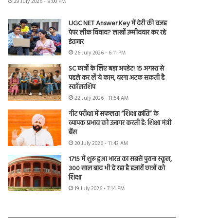
29 July 2026 - 8:00 PM
UGC NET Answer Key में देरी की वजह
पेपर लीक विवाद? लाखों उम्मीदवार कर रहे
इंतजार
26 July 2026 - 6:11 PM
SC छात्रों के लिए बड़ा अपडेट! 15 अगस्त से
पहले कर लें ये काम, वरना अटक सकती है
स्कॉलरशिप
22 July 2026 - 11:54 AM
नीट परीक्षा में सफलता “शिक्षा क्रांति” के
व्यापक प्रभाव को उजागर करती है: शिक्षा मंत्री
बैंस
20 July 2026 - 11:43 AM
1715 में शुरू हुआ भारत का सबसे पुराना स्कूल,
300 साल बाद भी दे रहा है हजारों छात्रों को
शिक्षा
19 July 2026 - 7:14 PM