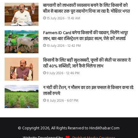
बागवानी को लाभकारी व्यवसाय बनाने के लिए किसानों को
बीज से बाजार तक पूरा सहयोग दिया जा रहा है: मोहिंदर भगत
15 July 2026 - 11:43 AM
Farmers ID Card बनेगा किसानों की पहचान, मिलेंगे भरपूर
लाभ, बार-बार रजिस्ट्रेशन का झंझट खत्म, ऐसे करें अप्लाई
10 July 2026 - 12:42 PM
किसानों के लिए बड़ी खुशखबरी, फूलों की खेती पर सरकार दे
रही 40% सब्सिडी, जानें कैसे मिलेगा लाभ
9 July 2026 - 12:46 PM
न मंडी की टेंशन, न मौसम का डर! इस फसल से किसान कमा रहे
लाखों रुपये
8 July 2026 - 6:07 PM
© Copyright 2026, All Rights Reserved to HindiKhabar.Com