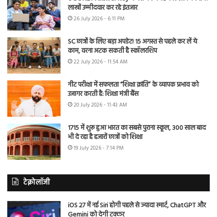
लाखों उम्मीदवार कर रहे इंतजार
26 July 2026 - 6:11 PM
SC छात्रों के लिए बड़ा अपडेट! 15 अगस्त से पहले कर लें ये
काम, वरना अटक सकती है स्कॉलरशिप
22 July 2026 - 11:54 AM
नीट परीक्षा में सफलता “शिक्षा क्रांति” के व्यापक प्रभाव को
उजागर करती है: शिक्षा मंत्री बैंस
20 July 2026 - 11:43 AM
1715 में शुरू हुआ भारत का सबसे पुराना स्कूल, 300 साल बाद
भी दे रहा है हजारों छात्रों को शिक्षा
19 July 2026 - 7:14 PM
टेक्नोलॉजी
iOS 27 में नई Siri होगी पहले से ज्यादा स्मार्ट, ChatGPT और
Gemini को देगी टक्कर