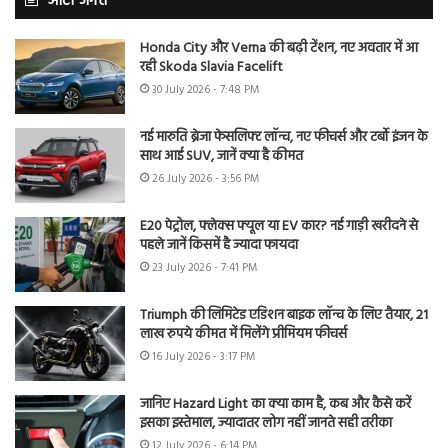
ऑटो जगत
Honda City और Verna की बढ़ी टेंशन, नए अवतार में आ
रही Skoda Slavia Facelift
30 July 2026 - 7:48 PM
नई मारुति ब्रेजा फेसलिफ्ट लॉन्च, नए फीचर्स और टर्बो इंजन के
साथ आई SUV, जानें क्या है कीमत
26 July 2026 - 3:56 PM
E20 पेट्रोल, फ्लेक्स फ्यूल या EV कार? नई गाड़ी खरीदने से
पहले जानें किसमें है ज्यादा फायदा
23 July 2026 - 7:41 PM
Triumph की लिमिटेड एडिशन बाइक लॉन्च के लिए तैयार, 21
लाख रुपये कीमत में मिलेंगे प्रीमियम फीचर्स
16 July 2026 - 3:17 PM
जानिए Hazard Light का क्या काम है, कब और कैसे करें
इसका इस्तेमाल, ज्यादातर लोग नहीं जानते सही तरीका
12 July 2026 - 6:14 PM