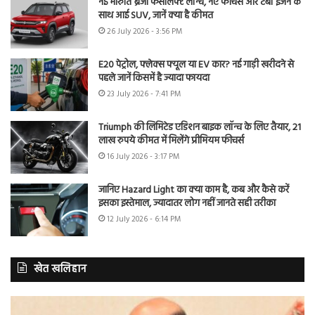
नई मारुति ब्रेजा फेसलिफ्ट लॉन्च, नए फीचर्स और टर्बो इंजन के
साथ आई SUV, जानें क्या है कीमत
26 July 2026 - 3:56 PM
E20 पेट्रोल, फ्लेक्स फ्यूल या EV कार? नई गाड़ी खरीदने से
पहले जानें किसमें है ज्यादा फायदा
23 July 2026 - 7:41 PM
Triumph की लिमिटेड एडिशन बाइक लॉन्च के लिए तैयार, 21
लाख रुपये कीमत में मिलेंगे प्रीमियम फीचर्स
16 July 2026 - 3:17 PM
जानिए Hazard Light का क्या काम है, कब और कैसे करें
इसका इस्तेमाल, ज्यादातर लोग नहीं जानते सही तरीका
12 July 2026 - 6:14 PM
खेत खलिहान