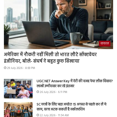
वायरल
अमेरिका में नौकरी नहीं मिली तो भारत लौटे सॉफ्टवेयर
इंजीनियर, बोले- संघर्ष ने बहुत कुछ सिखाया
29 July 2026 - 8:00 PM
UGC NET Answer Key में देरी की वजह पेपर लीक विवाद?
लाखों उम्मीदवार कर रहे इंतजार
26 July 2026 - 6:11 PM
SC छात्रों के लिए बड़ा अपडेट! 15 अगस्त से पहले कर लें ये
काम, वरना अटक सकती है स्कॉलरशिप
22 July 2026 - 11:54 AM