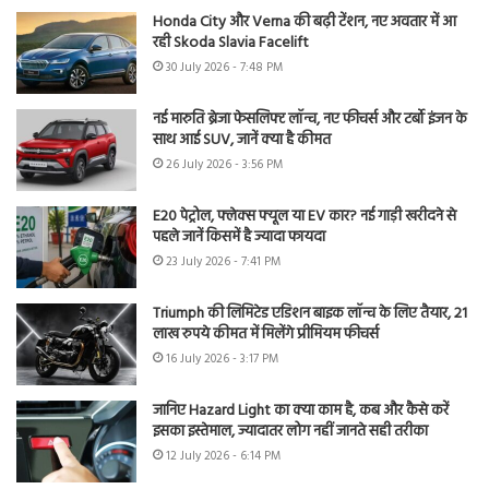
Honda City और Verna की बढ़ी टेंशन, नए अवतार में आ
रही Skoda Slavia Facelift
30 July 2026 - 7:48 PM
नई मारुति ब्रेजा फेसलिफ्ट लॉन्च, नए फीचर्स और टर्बो इंजन के
साथ आई SUV, जानें क्या है कीमत
26 July 2026 - 3:56 PM
E20 पेट्रोल, फ्लेक्स फ्यूल या EV कार? नई गाड़ी खरीदने से
पहले जानें किसमें है ज्यादा फायदा
23 July 2026 - 7:41 PM
Triumph की लिमिटेड एडिशन बाइक लॉन्च के लिए तैयार, 21
लाख रुपये कीमत में मिलेंगे प्रीमियम फीचर्स
16 July 2026 - 3:17 PM
जानिए Hazard Light का क्या काम है, कब और कैसे करें
इसका इस्तेमाल, ज्यादातर लोग नहीं जानते सही तरीका
12 July 2026 - 6:14 PM