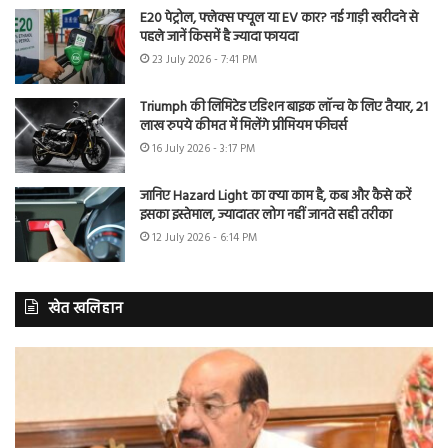
E20 पेट्रोल, फ्लेक्स फ्यूल या EV कार? नई गाड़ी खरीदने से
पहले जानें किसमें है ज्यादा फायदा
23 July 2026 - 7:41 PM
Triumph की लिमिटेड एडिशन बाइक लॉन्च के लिए तैयार, 21
लाख रुपये कीमत में मिलेंगे प्रीमियम फीचर्स
16 July 2026 - 3:17 PM
जानिए Hazard Light का क्या काम है, कब और कैसे करें
इसका इस्तेमाल, ज्यादातर लोग नहीं जानते सही तरीका
12 July 2026 - 6:14 PM
खेत खलिहान