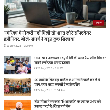
वायरल
अमेरिका में नौकरी नहीं मिली तो भारत लौटे सॉफ्टवेयर
इंजीनियर, बोले- संघर्ष ने बहुत कुछ सिखाया
29 July 2026 - 8:00 PM
UGC NET Answer Key में देरी की वजह पेपर लीक विवाद?
लाखों उम्मीदवार कर रहे इंतजार
26 July 2026 - 6:11 PM
SC छात्रों के लिए बड़ा अपडेट! 15 अगस्त से पहले कर लें ये
काम, वरना अटक सकती है स्कॉलरशिप
22 July 2026 - 11:54 AM
नीट परीक्षा में सफलता “शिक्षा क्रांति” के व्यापक प्रभाव को
उजागर करती है: शिक्षा मंत्री बैंस