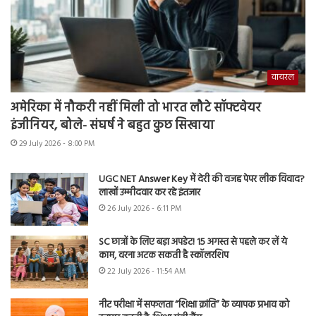
वायरल
अमेरिका में नौकरी नहीं मिली तो भारत लौटे सॉफ्टवेयर
इंजीनियर, बोले- संघर्ष ने बहुत कुछ सिखाया
29 July 2026 - 8:00 PM
UGC NET Answer Key में देरी की वजह पेपर लीक विवाद?
लाखों उम्मीदवार कर रहे इंतजार
26 July 2026 - 6:11 PM
SC छात्रों के लिए बड़ा अपडेट! 15 अगस्त से पहले कर लें ये
काम, वरना अटक सकती है स्कॉलरशिप
22 July 2026 - 11:54 AM
नीट परीक्षा में सफलता “शिक्षा क्रांति” के व्यापक प्रभाव को