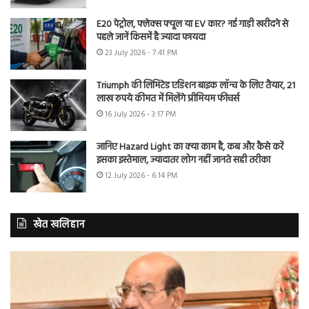
E20 पेट्रोल, फ्लेक्स फ्यूल या EV कार? नई गाड़ी खरीदने से
पहले जानें किसमें है ज्यादा फायदा
23 July 2026 - 7:41 PM
Triumph की लिमिटेड एडिशन बाइक लॉन्च के लिए तैयार, 21
लाख रुपये कीमत में मिलेंगे प्रीमियम फीचर्स
16 July 2026 - 3:17 PM
जानिए Hazard Light का क्या काम है, कब और कैसे करें
इसका इस्तेमाल, ज्यादातर लोग नहीं जानते सही तरीका
12 July 2026 - 6:14 PM
खेत खलिहान