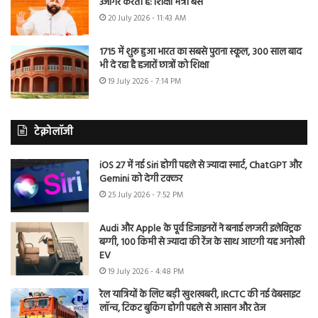
उजागर करती है: शिक्षा मंत्री बैंस
20 July 2026 - 11:43 AM
1715 में शुरू हुआ भारत का सबसे पुराना स्कूल, 300 साल बाद
भी दे रहा है हजारों छात्रों को शिक्षा
19 July 2026 - 7:14 PM
टेक्नोलॉजी
iOS 27 में नई Siri होगी पहले से ज्यादा स्मार्ट, ChatGPT और
Gemini को देगी टक्कर
25 July 2026 - 7:52 PM
Audi और Apple के पूर्व डिजाइनरों ने बनाई लग्जरी इलेक्ट्रिक
बग्गी, 100 किमी से ज्यादा की रेंज के साथ आएगी यह अनोखी
EV
19 July 2026 - 4:48 PM
रेल यात्रियों के लिए बड़ी खुशखबरी, IRCTC की नई वेबसाइट
लॉन्च, टिकट बुकिंग होगी पहले से आसान और तेज