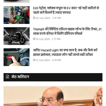
E20 पेट्रोल, फ्लेक्स फ्यूल या EV कार? नई गाड़ी खरीदने से
पहले जानें किसमें है ज्यादा फायदा
23 July 2026 - 7:41 PM
Triumph की लिमिटेड एडिशन बाइक लॉन्च के लिए तैयार, 21
लाख रुपये कीमत में मिलेंगे प्रीमियम फीचर्स
16 July 2026 - 3:17 PM
जानिए Hazard Light का क्या काम है, कब और कैसे करें
इसका इस्तेमाल, ज्यादातर लोग नहीं जानते सही तरीका
12 July 2026 - 6:14 PM
खेत खलिहान