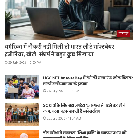
वायरल
अमेरिका में नौकरी नहीं मिली तो भारत लौटे सॉफ्टवेयर
इंजीनियर, बोले- संघर्ष ने बहुत कुछ सिखाया
29 July 2026 - 8:00 PM
UGC NET Answer Key में देरी की वजह पेपर लीक विवाद?
लाखों उम्मीदवार कर रहे इंतजार
26 July 2026 - 6:11 PM
SC छात्रों के लिए बड़ा अपडेट! 15 अगस्त से पहले कर लें ये
काम, वरना अटक सकती है स्कॉलरशिप
22 July 2026 - 11:54 AM
नीट परीक्षा में सफलता “शिक्षा क्रांति” के व्यापक प्रभाव को