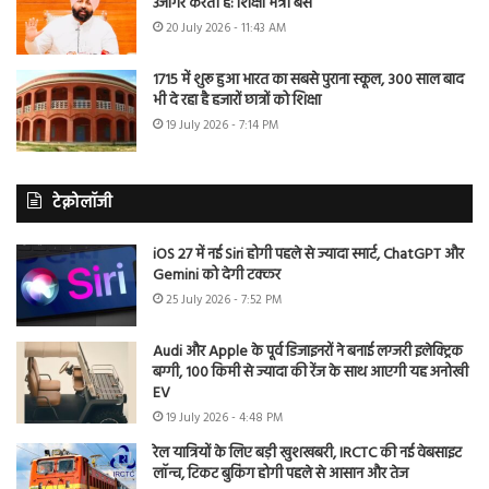
उजागर करती है: शिक्षा मंत्री बैंस
20 July 2026 - 11:43 AM
1715 में शुरू हुआ भारत का सबसे पुराना स्कूल, 300 साल बाद
भी दे रहा है हजारों छात्रों को शिक्षा
19 July 2026 - 7:14 PM
टेक्नोलॉजी
iOS 27 में नई Siri होगी पहले से ज्यादा स्मार्ट, ChatGPT और
Gemini को देगी टक्कर
25 July 2026 - 7:52 PM
Audi और Apple के पूर्व डिजाइनरों ने बनाई लग्जरी इलेक्ट्रिक
बग्गी, 100 किमी से ज्यादा की रेंज के साथ आएगी यह अनोखी
EV
19 July 2026 - 4:48 PM
रेल यात्रियों के लिए बड़ी खुशखबरी, IRCTC की नई वेबसाइट
लॉन्च, टिकट बुकिंग होगी पहले से आसान और तेज