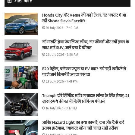
ऑटो जगत
Honda City और Verna की बढ़ी टेंशन, नए अवतार में आ
रही Skoda Slavia Facelift
30 July 2026 - 7:48 PM
नई मारुति ब्रेजा फेसलिफ्ट लॉन्च, नए फीचर्स और टर्बो इंजन के
साथ आई SUV, जानें क्या है कीमत
26 July 2026 - 3:56 PM
E20 पेट्रोल, फ्लेक्स फ्यूल या EV कार? नई गाड़ी खरीदने से
पहले जानें किसमें है ज्यादा फायदा
23 July 2026 - 7:41 PM
Triumph की लिमिटेड एडिशन बाइक लॉन्च के लिए तैयार, 21
लाख रुपये कीमत में मिलेंगे प्रीमियम फीचर्स
16 July 2026 - 3:17 PM
जानिए Hazard Light का क्या काम है, कब और कैसे करें
इसका इस्तेमाल, ज्यादातर लोग नहीं जानते सही तरीका