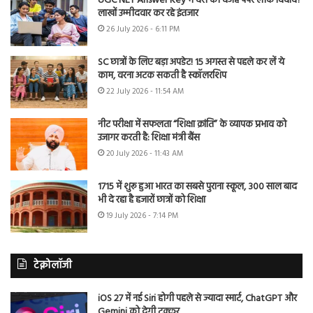
UGC NET Answer Key में देरी की वजह पेपर लीक विवाद?
लाखों उम्मीदवार कर रहे इंतजार
26 July 2026 - 6:11 PM
SC छात्रों के लिए बड़ा अपडेट! 15 अगस्त से पहले कर लें ये
काम, वरना अटक सकती है स्कॉलरशिप
22 July 2026 - 11:54 AM
नीट परीक्षा में सफलता “शिक्षा क्रांति” के व्यापक प्रभाव को
उजागर करती है: शिक्षा मंत्री बैंस
20 July 2026 - 11:43 AM
1715 में शुरू हुआ भारत का सबसे पुराना स्कूल, 300 साल बाद
भी दे रहा है हजारों छात्रों को शिक्षा
19 July 2026 - 7:14 PM
टेक्नोलॉजी
iOS 27 में नई Siri होगी पहले से ज्यादा स्मार्ट, ChatGPT और
Gemini को देगी टक्कर