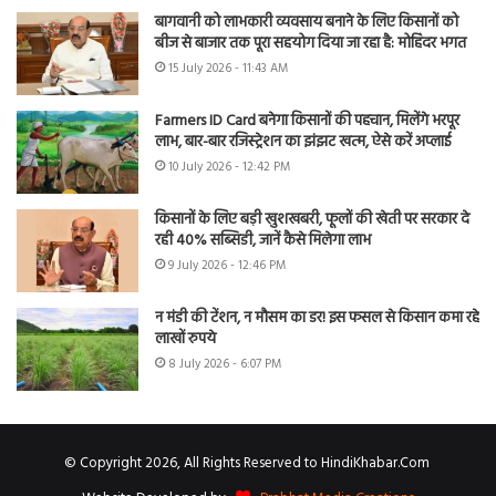
बागवानी को लाभकारी व्यवसाय बनाने के लिए किसानों को
बीज से बाजार तक पूरा सहयोग दिया जा रहा है: मोहिंदर भगत
15 July 2026 - 11:43 AM
Farmers ID Card बनेगा किसानों की पहचान, मिलेंगे भरपूर
लाभ, बार-बार रजिस्ट्रेशन का झंझट खत्म, ऐसे करें अप्लाई
10 July 2026 - 12:42 PM
किसानों के लिए बड़ी खुशखबरी, फूलों की खेती पर सरकार दे
रही 40% सब्सिडी, जानें कैसे मिलेगा लाभ
9 July 2026 - 12:46 PM
न मंडी की टेंशन, न मौसम का डर! इस फसल से किसान कमा रहे
लाखों रुपये
8 July 2026 - 6:07 PM
© Copyright 2026, All Rights Reserved to HindiKhabar.Com