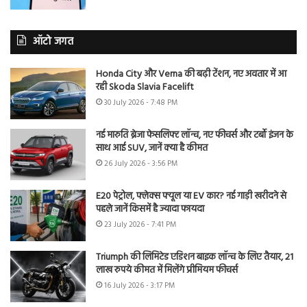
ऑटो जगत
Honda City और Verna की बढ़ी टेंशन, नए अवतार में आ
रही Skoda Slavia Facelift
30 July 2026 - 7:48 PM
नई मारुति ब्रेजा फेसलिफ्ट लॉन्च, नए फीचर्स और टर्बो इंजन के
साथ आई SUV, जानें क्या है कीमत
26 July 2026 - 3:56 PM
E20 पेट्रोल, फ्लेक्स फ्यूल या EV कार? नई गाड़ी खरीदने से
पहले जानें किसमें है ज्यादा फायदा
23 July 2026 - 7:41 PM
Triumph की लिमिटेड एडिशन बाइक लॉन्च के लिए तैयार, 21
लाख रुपये कीमत में मिलेंगे प्रीमियम फीचर्स
16 July 2026 - 3:17 PM