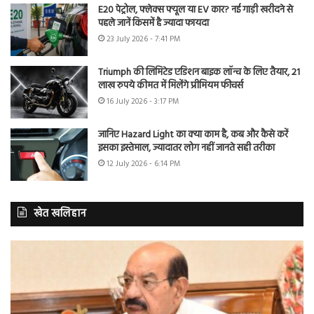
E20 पेट्रोल, फ्लेक्स फ्यूल या EV कार? नई गाड़ी खरीदने से
पहले जानें किसमें है ज्यादा फायदा
23 July 2026 - 7:41 PM
Triumph की लिमिटेड एडिशन बाइक लॉन्च के लिए तैयार, 21
लाख रुपये कीमत में मिलेंगे प्रीमियम फीचर्स
16 July 2026 - 3:17 PM
जानिए Hazard Light का क्या काम है, कब और कैसे करें
इसका इस्तेमाल, ज्यादातर लोग नहीं जानते सही तरीका
12 July 2026 - 6:14 PM
खेत खलिहान