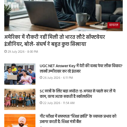
वायरल
अमेरिका में नौकरी नहीं मिली तो भारत लौटे सॉफ्टवेयर
इंजीनियर, बोले- संघर्ष ने बहुत कुछ सिखाया
29 July 2026 - 8:00 PM
UGC NET Answer Key में देरी की वजह पेपर लीक विवाद?
लाखों उम्मीदवार कर रहे इंतजार
26 July 2026 - 6:11 PM
SC छात्रों के लिए बड़ा अपडेट! 15 अगस्त से पहले कर लें ये
काम, वरना अटक सकती है स्कॉलरशिप
22 July 2026 - 11:54 AM
नीट परीक्षा में सफलता “शिक्षा क्रांति” के व्यापक प्रभाव को
उजागर करती है: शिक्षा मंत्री बैंस