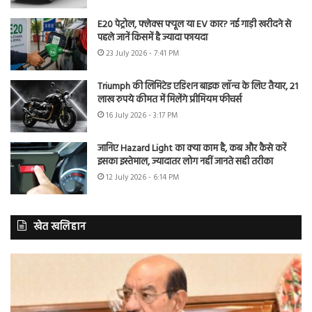
E20 पेट्रोल, फ्लेक्स फ्यूल या EV कार? नई गाड़ी खरीदने से
पहले जानें किसमें है ज्यादा फायदा
23 July 2026 - 7:41 PM
Triumph की लिमिटेड एडिशन बाइक लॉन्च के लिए तैयार, 21
लाख रुपये कीमत में मिलेंगे प्रीमियम फीचर्स
16 July 2026 - 3:17 PM
जानिए Hazard Light का क्या काम है, कब और कैसे करें
इसका इस्तेमाल, ज्यादातर लोग नहीं जानते सही तरीका
12 July 2026 - 6:14 PM
खेत खलिहान