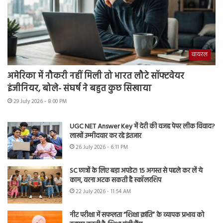
वायरल
अमेरिका में नौकरी नहीं मिली तो भारत लौटे सॉफ्टवेयर
इंजीनियर, बोले- संघर्ष ने बहुत कुछ सिखाया
29 July 2026 - 8:00 PM
UGC NET Answer Key में देरी की वजह पेपर लीक विवाद?
लाखों उम्मीदवार कर रहे इंतजार
26 July 2026 - 6:11 PM
SC छात्रों के लिए बड़ा अपडेट! 15 अगस्त से पहले कर लें ये
काम, वरना अटक सकती है स्कॉलरशिप
22 July 2026 - 11:54 AM
नीट परीक्षा में सफलता “शिक्षा क्रांति” के व्यापक प्रभाव को