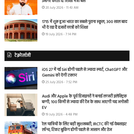
उजागर करती है: शिक्षा मंत्री बैंस
20 July 2026 - 11:43 AM
1715 में शुरू हुआ भारत का सबसे पुराना स्कूल, 300 साल बाद
भी दे रहा है हजारों छात्रों को शिक्षा
19 July 2026 - 7:14 PM
टेक्नोलॉजी
iOS 27 में नई Siri होगी पहले से ज्यादा स्मार्ट, ChatGPT और
Gemini को देगी टक्कर
25 July 2026 - 7:52 PM
Audi और Apple के पूर्व डिजाइनरों ने बनाई लग्जरी इलेक्ट्रिक
बग्गी, 100 किमी से ज्यादा की रेंज के साथ आएगी यह अनोखी
EV
19 July 2026 - 4:48 PM
रेल यात्रियों के लिए बड़ी खुशखबरी, IRCTC की नई वेबसाइट
लॉन्च, टिकट बुकिंग होगी पहले से आसान और तेज