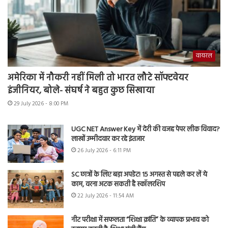
वायरल
अमेरिका में नौकरी नहीं मिली तो भारत लौटे सॉफ्टवेयर
इंजीनियर, बोले- संघर्ष ने बहुत कुछ सिखाया
29 July 2026 - 8:00 PM
UGC NET Answer Key में देरी की वजह पेपर लीक विवाद?
लाखों उम्मीदवार कर रहे इंतजार
26 July 2026 - 6:11 PM
SC छात्रों के लिए बड़ा अपडेट! 15 अगस्त से पहले कर लें ये
काम, वरना अटक सकती है स्कॉलरशिप
22 July 2026 - 11:54 AM
नीट परीक्षा में सफलता “शिक्षा क्रांति” के व्यापक प्रभाव को