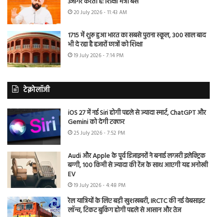
उजागर करती है: शिक्षा मंत्री बैंस
20 July 2026 - 11:43 AM
1715 में शुरू हुआ भारत का सबसे पुराना स्कूल, 300 साल बाद
भी दे रहा है हजारों छात्रों को शिक्षा
19 July 2026 - 7:14 PM
टेक्नोलॉजी
iOS 27 में नई Siri होगी पहले से ज्यादा स्मार्ट, ChatGPT और
Gemini को देगी टक्कर
25 July 2026 - 7:52 PM
Audi और Apple के पूर्व डिजाइनरों ने बनाई लग्जरी इलेक्ट्रिक
बग्गी, 100 किमी से ज्यादा की रेंज के साथ आएगी यह अनोखी
EV
19 July 2026 - 4:48 PM
रेल यात्रियों के लिए बड़ी खुशखबरी, IRCTC की नई वेबसाइट
लॉन्च, टिकट बुकिंग होगी पहले से आसान और तेज