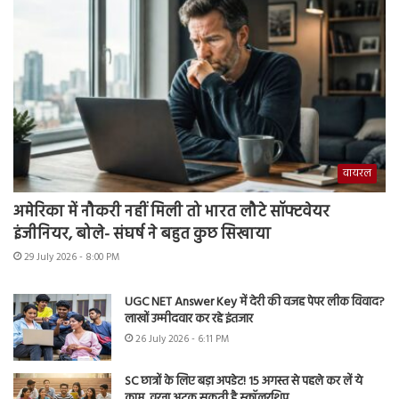
वायरल
अमेरिका में नौकरी नहीं मिली तो भारत लौटे सॉफ्टवेयर
इंजीनियर, बोले- संघर्ष ने बहुत कुछ सिखाया
29 July 2026 - 8:00 PM
UGC NET Answer Key में देरी की वजह पेपर लीक विवाद?
लाखों उम्मीदवार कर रहे इंतजार
26 July 2026 - 6:11 PM
SC छात्रों के लिए बड़ा अपडेट! 15 अगस्त से पहले कर लें ये
काम, वरना अटक सकती है स्कॉलरशिप