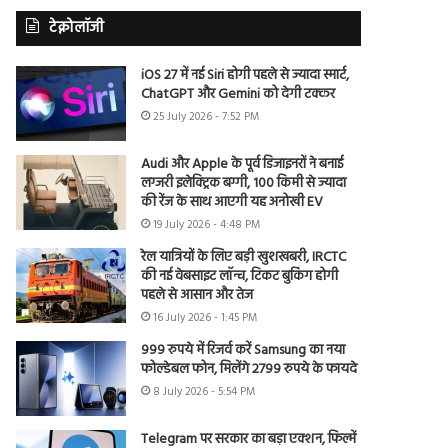
टेक्नोलॉजी
iOS 27 में नई Siri होगी पहले से ज्यादा स्मार्ट,
ChatGPT और Gemini को देगी टक्कर
25 July 2026 - 7:52 PM
Audi और Apple के पूर्व डिजाइनरों ने बनाई
लग्जरी इलेक्ट्रिक बग्गी, 100 किमी से ज्यादा
की रेंज के साथ आएगी यह अनोखी EV
19 July 2026 - 4:48 PM
रेल यात्रियों के लिए बड़ी खुशखबरी, IRCTC
की नई वेबसाइट लॉन्च, टिकट बुकिंग होगी
पहले से आसान और तेज
16 July 2026 - 1:45 PM
999 रुपये में रिजर्व करें Samsung का नया
फोल्डेबल फोन, मिलेंगे 2799 रुपये के फायदे
8 July 2026 - 5:54 PM
Telegram पर सरकार का बड़ा एक्शन, फिल्में