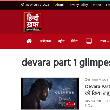
Friday, July 31 2026
About
Privacy Policy
Video
Li
Home
Live
बड़ी ख़बर
राष्ट्रीय
विदेश
राज्य
TV
devara part 1 glimpe
8 January 2024 -
Devara Part-
को किया लहू
Devara Part-1: साउथ 
मनोरंजन
हैं. फिल्म…