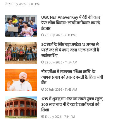
29 July 2026 - 8:00 PM
UGC NET Answer Key में देरी की वजह
पेपर लीक विवाद? लाखों उम्मीदवार कर रहे
इंतजार
26 July 2026 - 6:11 PM
SC छात्रों के लिए बड़ा अपडेट! 15 अगस्त से
पहले कर लें ये काम, वरना अटक सकती है
स्कॉलरशिप
22 July 2026 - 11:54 AM
नीट परीक्षा में सफलता “शिक्षा क्रांति” के
व्यापक प्रभाव को उजागर करती है: शिक्षा मंत्री
बैंस
20 July 2026 - 11:43 AM
1715 में शुरू हुआ भारत का सबसे पुराना स्कूल,
300 साल बाद भी दे रहा है हजारों छात्रों को
शिक्षा
19 July 2026 - 7:14 PM