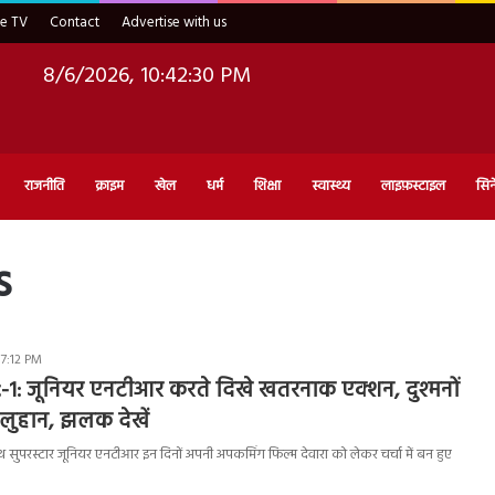
ve TV
Contact
Advertise with us
8/6/2026, 10:42:31 PM
राजनीति
क्राइम
खेल
धर्म
शिक्षा
स्वास्थ्य
लाइफ़स्टाइल
सिन
s
 7:12 PM
1: जूनियर एनटीआर करते दिखे खतरनाक एक्शन, दुश्मनों
लुहान, झलक देखें
सुपरस्टार जूनियर एनटीआर इन दिनों अपनी अपकमिंग फिल्म देवारा को लेकर चर्चा में बन हुए