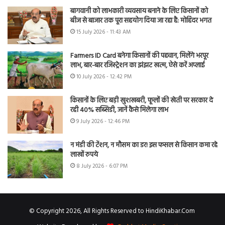
बागवानी को लाभकारी व्यवसाय बनाने के लिए किसानों को
बीज से बाजार तक पूरा सहयोग दिया जा रहा है: मोहिंदर भगत
15 July 2026 - 11:43 AM
Farmers ID Card बनेगा किसानों की पहचान, मिलेंगे भरपूर
लाभ, बार-बार रजिस्ट्रेशन का झंझट खत्म, ऐसे करें अप्लाई
10 July 2026 - 12:42 PM
किसानों के लिए बड़ी खुशखबरी, फूलों की खेती पर सरकार दे
रही 40% सब्सिडी, जानें कैसे मिलेगा लाभ
9 July 2026 - 12:46 PM
न मंडी की टेंशन, न मौसम का डर! इस फसल से किसान कमा रहे
लाखों रुपये
8 July 2026 - 6:07 PM
© Copyright 2026, All Rights Reserved to HindiKhabar.Com