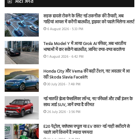
ऑटो जगत
सड़क हादसे रोकने के लिए नई तकनीक की तैयारी, अब
गाड़ियां आपस में करेंगी बातचीत, ड्राइवर को पहले मिलेगा अलर्ट
6 August 2026 - 5:33 PM
Tesla Model Y में आया Grok AI फीचर, अब भारतीय
भाषाओं में कर सकेंगे बातचीत, जानिए क्या-क्या बदलेगा
1 August 2026 - 6:42 PM
Honda City और Verna की बढ़ी टेंशन, नए अवतार में आ
रही Skoda Slavia Facelift
30 July 2026 - 7:48 PM
नई मारुति ब्रेजा फेसलिफ्ट लॉन्च, नए फीचर्स और टर्बो इंजन के
साथ आई SUV, जानें क्या है कीमत
26 July 2026 - 3:56 PM
E20 पेट्रोल, फ्लेक्स फ्यूल या EV कार? नई गाड़ी खरीदने से
पहले जानें किसमें है ज्यादा फायदा