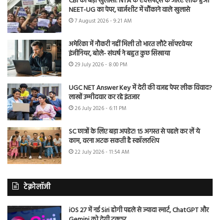
CBI का बड़ा खुलासा: NTA के एक्सपर्ट्स के जरिए लीक हुआ
NEET-UG का पेपर, चार्जशीट में चौंकाने वाले खुलासे
7 August 2026 - 9:21 AM
अमेरिका में नौकरी नहीं मिली तो भारत लौटे सॉफ्टवेयर
इंजीनियर, बोले- संघर्ष ने बहुत कुछ सिखाया
29 July 2026 - 8:00 PM
UGC NET Answer Key में देरी की वजह पेपर लीक विवाद?
लाखों उम्मीदवार कर रहे इंतजार
26 July 2026 - 6:11 PM
SC छात्रों के लिए बड़ा अपडेट! 15 अगस्त से पहले कर लें ये
काम, वरना अटक सकती है स्कॉलरशिप
22 July 2026 - 11:54 AM
टेक्नोलॉजी
iOS 27 में नई Siri होगी पहले से ज्यादा स्मार्ट, ChatGPT और
Gemini को देगी टक्कर