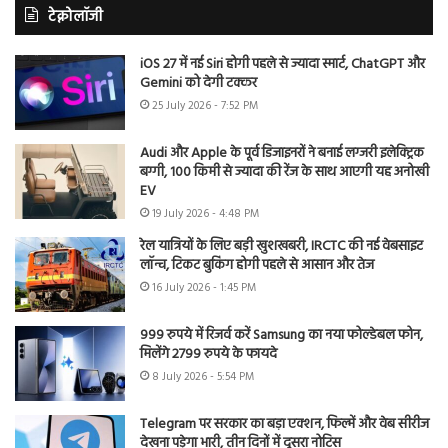
टेक्नोलॉजी
iOS 27 में नई Siri होगी पहले से ज्यादा स्मार्ट, ChatGPT और
Gemini को देगी टक्कर
25 July 2026 - 7:52 PM
Audi और Apple के पूर्व डिजाइनरों ने बनाई लग्जरी इलेक्ट्रिक
बग्गी, 100 किमी से ज्यादा की रेंज के साथ आएगी यह अनोखी
EV
19 July 2026 - 4:48 PM
रेल यात्रियों के लिए बड़ी खुशखबरी, IRCTC की नई वेबसाइट
लॉन्च, टिकट बुकिंग होगी पहले से आसान और तेज
16 July 2026 - 1:45 PM
999 रुपये में रिजर्व करें Samsung का नया फोल्डेबल फोन,
मिलेंगे 2799 रुपये के फायदे
8 July 2026 - 5:54 PM
Telegram पर सरकार का बड़ा एक्शन, फिल्में और वेब सीरीज
देखना पड़ेगा भारी, तीन दिनों में दूसरा नोटिस