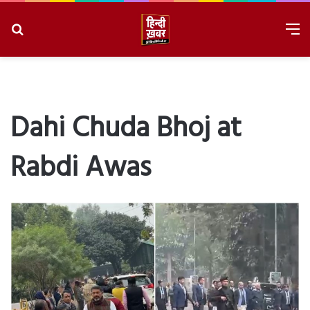
Search
M
for
8/10/2026, 12:04:26 PM
Dahi Chuda Bhoj at
Rabdi Awas