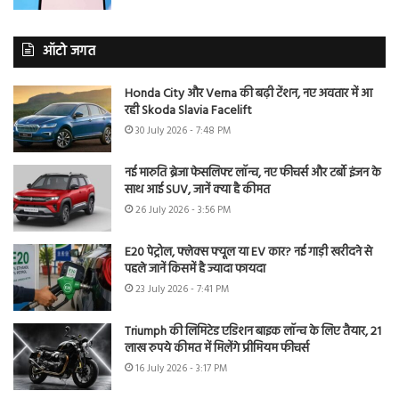
ऑटो जगत
Honda City और Verna की बढ़ी टेंशन, नए अवतार में आ
रही Skoda Slavia Facelift
30 July 2026 - 7:48 PM
नई मारुति ब्रेजा फेसलिफ्ट लॉन्च, नए फीचर्स और टर्बो इंजन के
साथ आई SUV, जानें क्या है कीमत
26 July 2026 - 3:56 PM
E20 पेट्रोल, फ्लेक्स फ्यूल या EV कार? नई गाड़ी खरीदने से
पहले जानें किसमें है ज्यादा फायदा
23 July 2026 - 7:41 PM
Triumph की लिमिटेड एडिशन बाइक लॉन्च के लिए तैयार, 21
लाख रुपये कीमत में मिलेंगे प्रीमियम फीचर्स
16 July 2026 - 3:17 PM