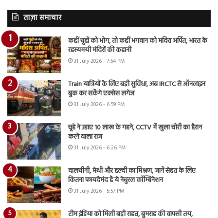
ताज़ा समाचार
कहीं चूहों को भोग, तो कहीं भगवान को मदिरा अर्पित, भारत के
रहस्यमयी मंदिरों की कहानी
31 July 2026 - 7:54 PM
Train यात्रियों के लिए बड़ी सुविधा, अब IRCTC से ऑनलाइन
बुक कर सकेंगे एक्सेस लगेज
31 July 2026 - 6:59 PM
चूहे ने उड़ाए 10 लाख के गहने, CCTV में खुला चोरी का हैरान
करने वाला राज
31 July 2026 - 6:26 PM
दालचीनी, मेथी और हल्दी का मिश्रण, जानें सेहत के लिए
कितना फायदेमंद है ये नेचुरल कॉम्बिनेशन
31 July 2026 - 5:57 PM
टीम इंडिया को मिली बड़ी राहत, बुमराह की वापसी तय,