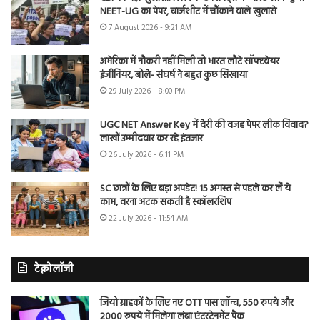
NEET-UG का पेपर, चार्जशीट में चौंकाने वाले खुलासे
7 August 2026 - 9:21 AM
अमेरिका में नौकरी नहीं मिली तो भारत लौटे सॉफ्टवेयर
इंजीनियर, बोले- संघर्ष ने बहुत कुछ सिखाया
29 July 2026 - 8:00 PM
UGC NET Answer Key में देरी की वजह पेपर लीक विवाद?
लाखों उम्मीदवार कर रहे इंतजार
26 July 2026 - 6:11 PM
SC छात्रों के लिए बड़ा अपडेट! 15 अगस्त से पहले कर लें ये
काम, वरना अटक सकती है स्कॉलरशिप
22 July 2026 - 11:54 AM
टेक्नोलॉजी
जियो ग्राहकों के लिए नए OTT पास लॉन्च, 550 रुपये और
2000 रुपये में मिलेगा लंबा एंटरटेनमेंट पैक