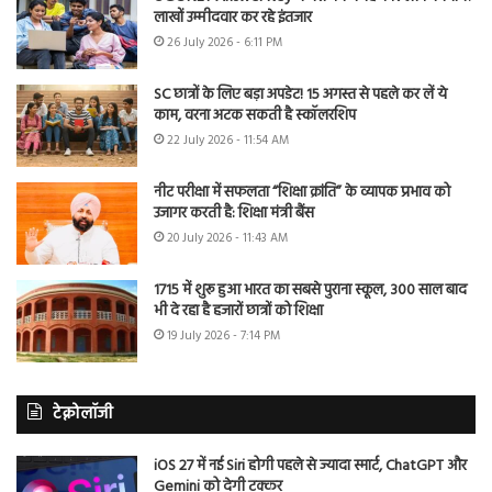
लाखों उम्मीदवार कर रहे इंतजार
26 July 2026 - 6:11 PM
SC छात्रों के लिए बड़ा अपडेट! 15 अगस्त से पहले कर लें ये
काम, वरना अटक सकती है स्कॉलरशिप
22 July 2026 - 11:54 AM
नीट परीक्षा में सफलता “शिक्षा क्रांति” के व्यापक प्रभाव को
उजागर करती है: शिक्षा मंत्री बैंस
20 July 2026 - 11:43 AM
1715 में शुरू हुआ भारत का सबसे पुराना स्कूल, 300 साल बाद
भी दे रहा है हजारों छात्रों को शिक्षा
19 July 2026 - 7:14 PM
टेक्नोलॉजी
iOS 27 में नई Siri होगी पहले से ज्यादा स्मार्ट, ChatGPT और
Gemini को देगी टक्कर