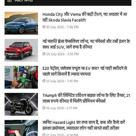
ऑटो जगत
Honda City और Verna की बढ़ी टेंशन, नए अवतार में आ
रही Skoda Slavia Facelift
30 July 2026 - 7:48 PM
नई मारुति ब्रेजा फेसलिफ्ट लॉन्च, नए फीचर्स और टर्बो इंजन के
साथ आई SUV, जानें क्या है कीमत
26 July 2026 - 3:56 PM
E20 पेट्रोल, फ्लेक्स फ्यूल या EV कार? नई गाड़ी खरीदने से
पहले जानें किसमें है ज्यादा फायदा
23 July 2026 - 7:41 PM
Triumph की लिमिटेड एडिशन बाइक लॉन्च के लिए तैयार, 21
लाख रुपये कीमत में मिलेंगे प्रीमियम फीचर्स
16 July 2026 - 3:17 PM
जानिए Hazard Light का क्या काम है, कब और कैसे करें
इसका इस्तेमाल, ज्यादातर लोग नहीं जानते सही तरीका
12 July 2026 - 6:14 PM