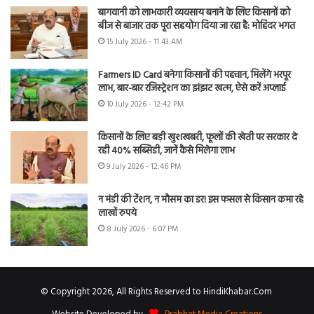
बागवानी को लाभकारी व्यवसाय बनाने के लिए किसानों को
बीज से बाजार तक पूरा सहयोग दिया जा रहा है: मोहिंदर भगत
15 July 2026 - 11:43 AM
Farmers ID Card बनेगा किसानों की पहचान, मिलेंगे भरपूर
लाभ, बार-बार रजिस्ट्रेशन का झंझट खत्म, ऐसे करें अप्लाई
10 July 2026 - 12:42 PM
किसानों के लिए बड़ी खुशखबरी, फूलों की खेती पर सरकार दे
रही 40% सब्सिडी, जानें कैसे मिलेगा लाभ
9 July 2026 - 12:46 PM
न मंडी की टेंशन, न मौसम का डर! इस फसल से किसान कमा रहे
लाखों रुपये
8 July 2026 - 6:07 PM
© Copyright 2026, All Rights Reserved to HindiKhabar.Com