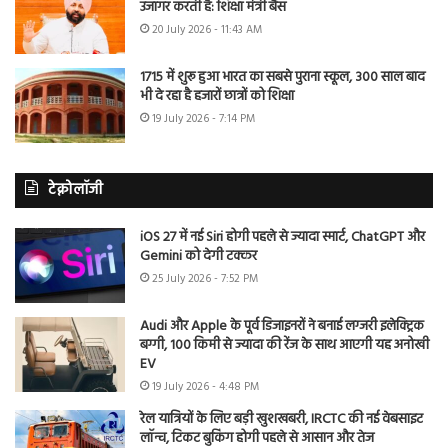
उजागर करती है: शिक्षा मंत्री बैंस
20 July 2026 - 11:43 AM
1715 में शुरू हुआ भारत का सबसे पुराना स्कूल, 300 साल बाद
भी दे रहा है हजारों छात्रों को शिक्षा
19 July 2026 - 7:14 PM
टेक्नोलॉजी
iOS 27 में नई Siri होगी पहले से ज्यादा स्मार्ट, ChatGPT और
Gemini को देगी टक्कर
25 July 2026 - 7:52 PM
Audi और Apple के पूर्व डिजाइनरों ने बनाई लग्जरी इलेक्ट्रिक
बग्गी, 100 किमी से ज्यादा की रेंज के साथ आएगी यह अनोखी
EV
19 July 2026 - 4:48 PM
रेल यात्रियों के लिए बड़ी खुशखबरी, IRCTC की नई वेबसाइट
लॉन्च, टिकट बुकिंग होगी पहले से आसान और तेज