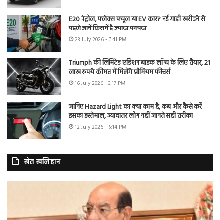
E20 पेट्रोल, फ्लेक्स फ्यूल या EV कार? नई गाड़ी खरीदने से
पहले जानें किसमें है ज्यादा फायदा
23 July 2026 - 7:41 PM
Triumph की लिमिटेड एडिशन बाइक लॉन्च के लिए तैयार, 21
लाख रुपये कीमत में मिलेंगे प्रीमियम फीचर्स
16 July 2026 - 3:17 PM
जानिए Hazard Light का क्या काम है, कब और कैसे करें
इसका इस्तेमाल, ज्यादातर लोग नहीं जानते सही तरीका
12 July 2026 - 6:14 PM
खेत खलिहान