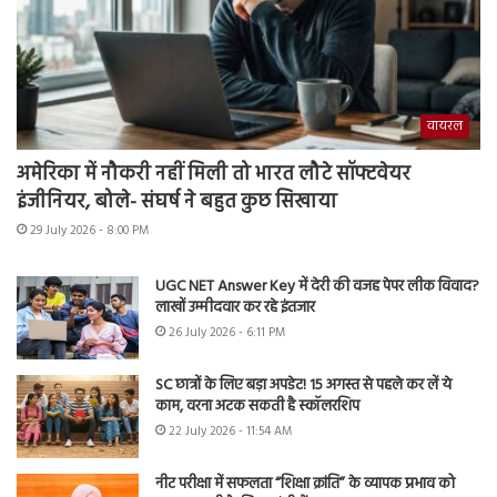
वायरल
अमेरिका में नौकरी नहीं मिली तो भारत लौटे सॉफ्टवेयर
इंजीनियर, बोले- संघर्ष ने बहुत कुछ सिखाया
29 July 2026 - 8:00 PM
UGC NET Answer Key में देरी की वजह पेपर लीक विवाद?
लाखों उम्मीदवार कर रहे इंतजार
26 July 2026 - 6:11 PM
SC छात्रों के लिए बड़ा अपडेट! 15 अगस्त से पहले कर लें ये
काम, वरना अटक सकती है स्कॉलरशिप
22 July 2026 - 11:54 AM
नीट परीक्षा में सफलता “शिक्षा क्रांति” के व्यापक प्रभाव को