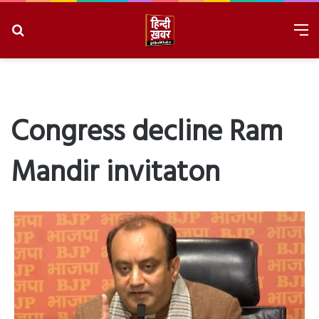
Search
M
for
8/9/2026, 3:25:20 AM
Congress decline Ram
Mandir invitaton