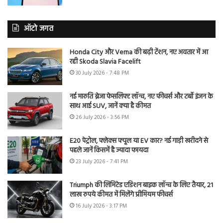
ऑटो जगत
Honda City और Verna की बढ़ी टेंशन, नए अवतार में आ
रही Skoda Slavia Facelift
30 July 2026 - 7:48 PM
नई मारुति ब्रेजा फेसलिफ्ट लॉन्च, नए फीचर्स और टर्बो इंजन के
साथ आई SUV, जानें क्या है कीमत
26 July 2026 - 3:56 PM
E20 पेट्रोल, फ्लेक्स फ्यूल या EV कार? नई गाड़ी खरीदने से
पहले जानें किसमें है ज्यादा फायदा
23 July 2026 - 7:41 PM
Triumph की लिमिटेड एडिशन बाइक लॉन्च के लिए तैयार, 21
लाख रुपये कीमत में मिलेंगे प्रीमियम फीचर्स
16 July 2026 - 3:17 PM