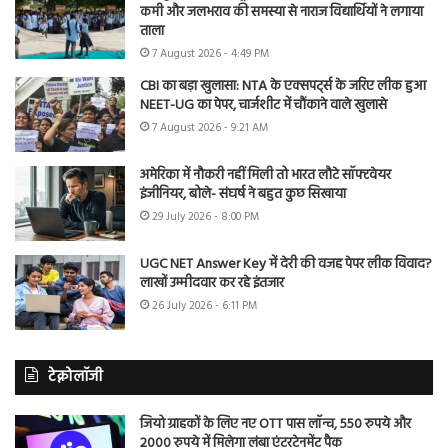
कमी और जलभराव की समस्या से नाराज विद्यार्थियों ने लगाया
ताला
7 August 2026 - 4:49 PM
CBI का बड़ा खुलासा: NTA के एक्सपर्ट्स के जरिए लीक हुआ
NEET-UG का पेपर, चार्जशीट में चौंकाने वाले खुलासे
7 August 2026 - 9:21 AM
अमेरिका में नौकरी नहीं मिली तो भारत लौटे सॉफ्टवेयर
इंजीनियर, बोले- संघर्ष ने बहुत कुछ सिखाया
29 July 2026 - 8:00 PM
UGC NET Answer Key में देरी की वजह पेपर लीक विवाद?
लाखों उम्मीदवार कर रहे इंतजार
26 July 2026 - 6:11 PM
टेक्नोलॉजी
जियो ग्राहकों के लिए नए OTT पास लॉन्च, 550 रुपये और
2000 रुपये में मिलेगा लंबा एंटरटेनमेंट पैक