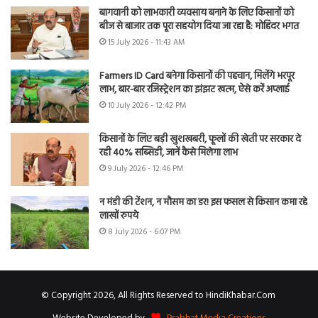
बागवानी को लाभकारी व्यवसाय बनाने के लिए किसानों को
बीज से बाजार तक पूरा सहयोग दिया जा रहा है: मोहिंदर भगत
15 July 2026 - 11:43 AM
Farmers ID Card बनेगा किसानों की पहचान, मिलेंगे भरपूर
लाभ, बार-बार रजिस्ट्रेशन का झंझट खत्म, ऐसे करें अप्लाई
10 July 2026 - 12:42 PM
किसानों के लिए बड़ी खुशखबरी, फूलों की खेती पर सरकार दे
रही 40% सब्सिडी, जानें कैसे मिलेगा लाभ
9 July 2026 - 12:46 PM
न मंडी की टेंशन, न मौसम का डर! इस फसल से किसान कमा रहे
लाखों रुपये
8 July 2026 - 6:07 PM
© Copyright 2026, All Rights Reserved to HindiKhabar.Com