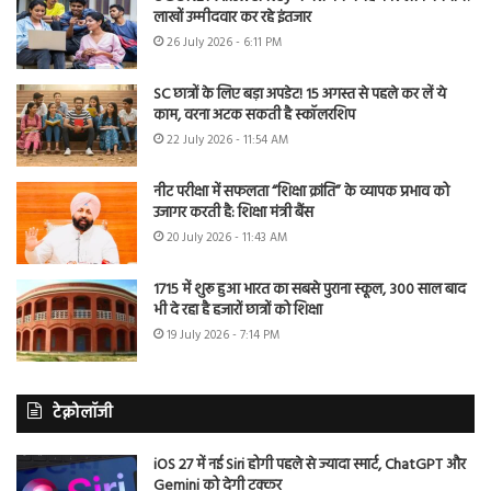
लाखों उम्मीदवार कर रहे इंतजार
26 July 2026 - 6:11 PM
SC छात्रों के लिए बड़ा अपडेट! 15 अगस्त से पहले कर लें ये
काम, वरना अटक सकती है स्कॉलरशिप
22 July 2026 - 11:54 AM
नीट परीक्षा में सफलता “शिक्षा क्रांति” के व्यापक प्रभाव को
उजागर करती है: शिक्षा मंत्री बैंस
20 July 2026 - 11:43 AM
1715 में शुरू हुआ भारत का सबसे पुराना स्कूल, 300 साल बाद
भी दे रहा है हजारों छात्रों को शिक्षा
19 July 2026 - 7:14 PM
टेक्नोलॉजी
iOS 27 में नई Siri होगी पहले से ज्यादा स्मार्ट, ChatGPT और
Gemini को देगी टक्कर