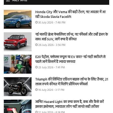
ऑटो जगत
Honda City और Verna की बढ़ी टेंशन, नए अवतार में आ
रही Skoda Slavia Facelift
30 July 2026 - 7:48 PM
नई मारुति ब्रेजा फेसलिफ्ट लॉन्च, नए फीचर्स और टर्बो इंजन के
साथ आई SUV, जानें क्या है कीमत
26 July 2026 - 3:56 PM
E20 पेट्रोल, फ्लेक्स फ्यूल या EV कार? नई गाड़ी खरीदने से
पहले जानें किसमें है ज्यादा फायदा
23 July 2026 - 7:41 PM
Triumph की लिमिटेड एडिशन बाइक लॉन्च के लिए तैयार, 21
लाख रुपये कीमत में मिलेंगे प्रीमियम फीचर्स
16 July 2026 - 3:17 PM
जानिए Hazard Light का क्या काम है, कब और कैसे करें
इसका इस्तेमाल, ज्यादातर लोग नहीं जानते सही तरीका
12 July 2026 - 6:14 PM