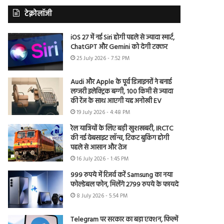
टेक्नोलॉजी
iOS 27 में नई Siri होगी पहले से ज्यादा स्मार्ट,
ChatGPT और Gemini को देगी टक्कर
25 July 2026 - 7:52 PM
Audi और Apple के पूर्व डिजाइनरों ने बनाई
लग्जरी इलेक्ट्रिक बग्गी, 100 किमी से ज्यादा
की रेंज के साथ आएगी यह अनोखी EV
19 July 2026 - 4:48 PM
रेल यात्रियों के लिए बड़ी खुशखबरी, IRCTC
की नई वेबसाइट लॉन्च, टिकट बुकिंग होगी
पहले से आसान और तेज
16 July 2026 - 1:45 PM
999 रुपये में रिजर्व करें Samsung का नया
फोल्डेबल फोन, मिलेंगे 2799 रुपये के फायदे
8 July 2026 - 5:54 PM
Telegram पर सरकार का बड़ा एक्शन, फिल्में