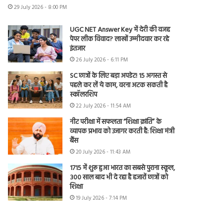
29 July 2026 - 8:00 PM
UGC NET Answer Key में देरी की वजह
पेपर लीक विवाद? लाखों उम्मीदवार कर रहे
इंतजार
26 July 2026 - 6:11 PM
SC छात्रों के लिए बड़ा अपडेट! 15 अगस्त से
पहले कर लें ये काम, वरना अटक सकती है
स्कॉलरशिप
22 July 2026 - 11:54 AM
नीट परीक्षा में सफलता “शिक्षा क्रांति” के
व्यापक प्रभाव को उजागर करती है: शिक्षा मंत्री
बैंस
20 July 2026 - 11:43 AM
1715 में शुरू हुआ भारत का सबसे पुराना स्कूल,
300 साल बाद भी दे रहा है हजारों छात्रों को
शिक्षा
19 July 2026 - 7:14 PM