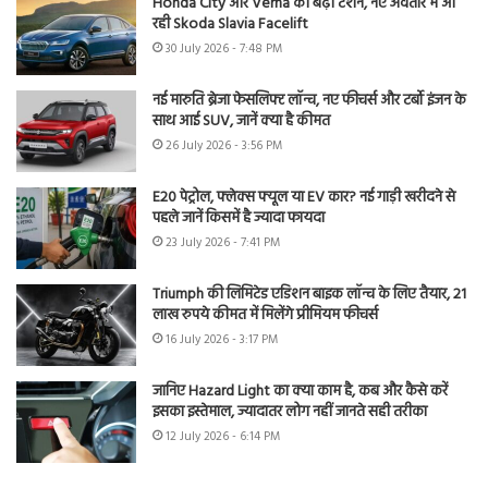
Honda City और Verna की बढ़ी टेंशन, नए अवतार में आ
रही Skoda Slavia Facelift
30 July 2026 - 7:48 PM
नई मारुति ब्रेजा फेसलिफ्ट लॉन्च, नए फीचर्स और टर्बो इंजन के
साथ आई SUV, जानें क्या है कीमत
26 July 2026 - 3:56 PM
E20 पेट्रोल, फ्लेक्स फ्यूल या EV कार? नई गाड़ी खरीदने से
पहले जानें किसमें है ज्यादा फायदा
23 July 2026 - 7:41 PM
Triumph की लिमिटेड एडिशन बाइक लॉन्च के लिए तैयार, 21
लाख रुपये कीमत में मिलेंगे प्रीमियम फीचर्स
16 July 2026 - 3:17 PM
जानिए Hazard Light का क्या काम है, कब और कैसे करें
इसका इस्तेमाल, ज्यादातर लोग नहीं जानते सही तरीका
12 July 2026 - 6:14 PM