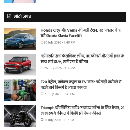
ऑटो जगत
Honda City और Verna की बढ़ी टेंशन, नए अवतार में आ
रही Skoda Slavia Facelift
30 July 2026 - 7:48 PM
नई मारुति ब्रेजा फेसलिफ्ट लॉन्च, नए फीचर्स और टर्बो इंजन के
साथ आई SUV, जानें क्या है कीमत
26 July 2026 - 3:56 PM
E20 पेट्रोल, फ्लेक्स फ्यूल या EV कार? नई गाड़ी खरीदने से
पहले जानें किसमें है ज्यादा फायदा
23 July 2026 - 7:41 PM
Triumph की लिमिटेड एडिशन बाइक लॉन्च के लिए तैयार, 21
लाख रुपये कीमत में मिलेंगे प्रीमियम फीचर्स
16 July 2026 - 3:17 PM