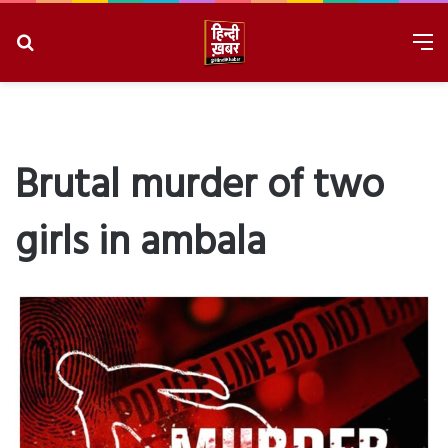
Search
M
for
8/9/2026, 10:59:24 AM
Brutal murder of two
girls in ambala