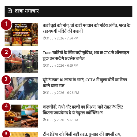
ताज़ा समाचार
कहीं चूहों को भोग, तो कहीं भगवान को मदिरा अर्पित, भारत के
रहस्यमयी मंदिरों की कहानी
31 July 2026 - 7:54 PM
Train यात्रियों के लिए बड़ी सुविधा, अब IRCTC से ऑनलाइन
बुक कर सकेंगे एक्सेस लगेज
31 July 2026 - 6:59 PM
चूहे ने उड़ाए 10 लाख के गहने, CCTV में खुला चोरी का हैरान
करने वाला राज
31 July 2026 - 6:26 PM
दालचीनी, मेथी और हल्दी का मिश्रण, जानें सेहत के लिए
कितना फायदेमंद है ये नेचुरल कॉम्बिनेशन
31 July 2026 - 5:57 PM
टीम इंडिया को मिली बड़ी राहत, बुमराह की वापसी तय,