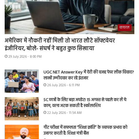
वायरल
अमेरिका में नौकरी नहीं मिली तो भारत लौटे सॉफ्टवेयर
इंजीनियर, बोले- संघर्ष ने बहुत कुछ सिखाया
29 July 2026 - 8:00 PM
UGC NET Answer Key में देरी की वजह पेपर लीक विवाद?
लाखों उम्मीदवार कर रहे इंतजार
26 July 2026 - 6:11 PM
SC छात्रों के लिए बड़ा अपडेट! 15 अगस्त से पहले कर लें ये
काम, वरना अटक सकती है स्कॉलरशिप
22 July 2026 - 11:54 AM
नीट परीक्षा में सफलता “शिक्षा क्रांति” के व्यापक प्रभाव को
उजागर करती है: शिक्षा मंत्री बैंस