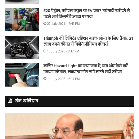
E20 पेट्रोल, फ्लेक्स फ्यूल या EV कार? नई गाड़ी खरीदने से
पहले जानें किसमें है ज्यादा फायदा
23 July 2026 - 7:41 PM
Triumph की लिमिटेड एडिशन बाइक लॉन्च के लिए तैयार, 21
लाख रुपये कीमत में मिलेंगे प्रीमियम फीचर्स
16 July 2026 - 3:17 PM
जानिए Hazard Light का क्या काम है, कब और कैसे करें
इसका इस्तेमाल, ज्यादातर लोग नहीं जानते सही तरीका
12 July 2026 - 6:14 PM
खेत खलिहान