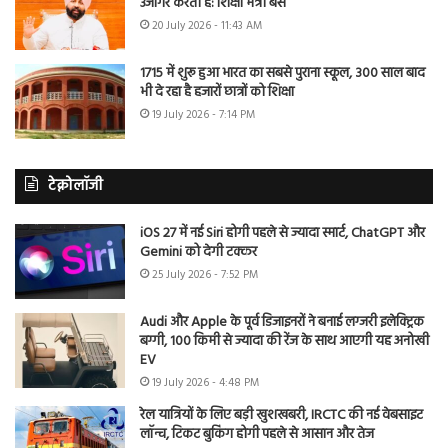
उजागर करती है: शिक्षा मंत्री बैंस
20 July 2026 - 11:43 AM
1715 में शुरू हुआ भारत का सबसे पुराना स्कूल, 300 साल बाद
भी दे रहा है हजारों छात्रों को शिक्षा
19 July 2026 - 7:14 PM
टेक्नोलॉजी
iOS 27 में नई Siri होगी पहले से ज्यादा स्मार्ट, ChatGPT और
Gemini को देगी टक्कर
25 July 2026 - 7:52 PM
Audi और Apple के पूर्व डिजाइनरों ने बनाई लग्जरी इलेक्ट्रिक
बग्गी, 100 किमी से ज्यादा की रेंज के साथ आएगी यह अनोखी
EV
19 July 2026 - 4:48 PM
रेल यात्रियों के लिए बड़ी खुशखबरी, IRCTC की नई वेबसाइट
लॉन्च, टिकट बुकिंग होगी पहले से आसान और तेज