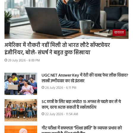
वायरल
अमेरिका में नौकरी नहीं मिली तो भारत लौटे सॉफ्टवेयर
इंजीनियर, बोले- संघर्ष ने बहुत कुछ सिखाया
29 July 2026 - 8:00 PM
UGC NET Answer Key में देरी की वजह पेपर लीक विवाद?
लाखों उम्मीदवार कर रहे इंतजार
26 July 2026 - 6:11 PM
SC छात्रों के लिए बड़ा अपडेट! 15 अगस्त से पहले कर लें ये
काम, वरना अटक सकती है स्कॉलरशिप
22 July 2026 - 11:54 AM
नीट परीक्षा में सफलता “शिक्षा क्रांति” के व्यापक प्रभाव को