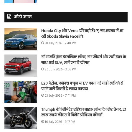
ऑटो जगत
Honda City और Verna की बढ़ी टेंशन, नए अवतार में आ
रही Skoda Slavia Facelift
30 July 2026 - 7:48 PM
नई मारुति ब्रेजा फेसलिफ्ट लॉन्च, नए फीचर्स और टर्बो इंजन के
साथ आई SUV, जानें क्या है कीमत
26 July 2026 - 3:56 PM
E20 पेट्रोल, फ्लेक्स फ्यूल या EV कार? नई गाड़ी खरीदने से
पहले जानें किसमें है ज्यादा फायदा
23 July 2026 - 7:41 PM
Triumph की लिमिटेड एडिशन बाइक लॉन्च के लिए तैयार, 21
लाख रुपये कीमत में मिलेंगे प्रीमियम फीचर्स
16 July 2026 - 3:17 PM