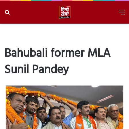
Search
M
for
8/7/2026, 2:55:32 PM
Bahubali former MLA
Sunil Pandey