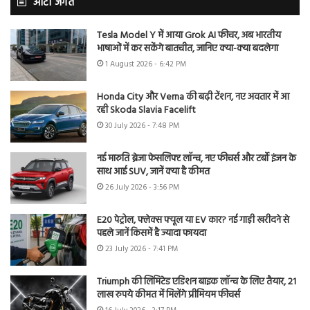
ऑटो जगत
Tesla Model Y में आया Grok AI फीचर, अब भारतीय
भाषाओं में कर सकेंगे बातचीत, जानिए क्या-क्या बदलेगा
1 August 2026 - 6:42 PM
Honda City और Verna की बढ़ी टेंशन, नए अवतार में आ
रही Skoda Slavia Facelift
30 July 2026 - 7:48 PM
नई मारुति ब्रेजा फेसलिफ्ट लॉन्च, नए फीचर्स और टर्बो इंजन के
साथ आई SUV, जानें क्या है कीमत
26 July 2026 - 3:56 PM
E20 पेट्रोल, फ्लेक्स फ्यूल या EV कार? नई गाड़ी खरीदने से
पहले जानें किसमें है ज्यादा फायदा
23 July 2026 - 7:41 PM
Triumph की लिमिटेड एडिशन बाइक लॉन्च के लिए तैयार, 21
लाख रुपये कीमत में मिलेंगे प्रीमियम फीचर्स