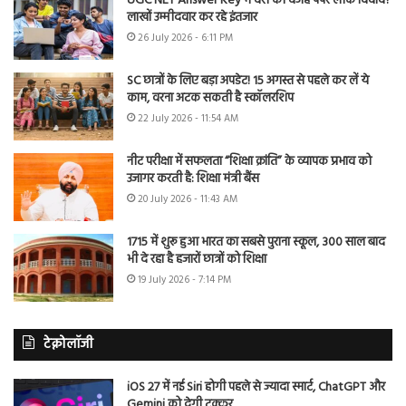
UGC NET Answer Key में देरी की वजह पेपर लीक विवाद?
लाखों उम्मीदवार कर रहे इंतजार
26 July 2026 - 6:11 PM
SC छात्रों के लिए बड़ा अपडेट! 15 अगस्त से पहले कर लें ये
काम, वरना अटक सकती है स्कॉलरशिप
22 July 2026 - 11:54 AM
नीट परीक्षा में सफलता “शिक्षा क्रांति” के व्यापक प्रभाव को
उजागर करती है: शिक्षा मंत्री बैंस
20 July 2026 - 11:43 AM
1715 में शुरू हुआ भारत का सबसे पुराना स्कूल, 300 साल बाद
भी दे रहा है हजारों छात्रों को शिक्षा
19 July 2026 - 7:14 PM
टेक्नोलॉजी
iOS 27 में नई Siri होगी पहले से ज्यादा स्मार्ट, ChatGPT और
Gemini को देगी टक्कर