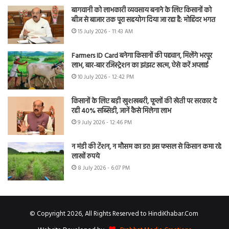
बागवानी को लाभकारी व्यवसाय बनाने के लिए किसानों को
बीज से बाजार तक पूरा सहयोग दिया जा रहा है: मोहिंदर भगत
15 July 2026 - 11:43 AM
Farmers ID Card बनेगा किसानों की पहचान, मिलेंगे भरपूर
लाभ, बार-बार रजिस्ट्रेशन का झंझट खत्म, ऐसे करें अप्लाई
10 July 2026 - 12:42 PM
किसानों के लिए बड़ी खुशखबरी, फूलों की खेती पर सरकार दे
रही 40% सब्सिडी, जानें कैसे मिलेगा लाभ
9 July 2026 - 12:46 PM
न मंडी की टेंशन, न मौसम का डर! इस फसल से किसान कमा रहे
लाखों रुपये
8 July 2026 - 6:07 PM
© Copyright 2026, All Rights Reserved to HindiKhabar.Com