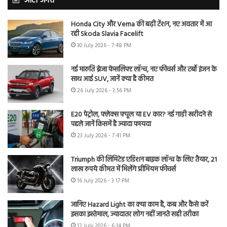
ऑटो जगत
Honda City और Verna की बढ़ी टेंशन, नए अवतार में आ
रही Skoda Slavia Facelift
30 July 2026 - 7:48 PM
नई मारुति ब्रेजा फेसलिफ्ट लॉन्च, नए फीचर्स और टर्बो इंजन के
साथ आई SUV, जानें क्या है कीमत
26 July 2026 - 3:56 PM
E20 पेट्रोल, फ्लेक्स फ्यूल या EV कार? नई गाड़ी खरीदने से
पहले जानें किसमें है ज्यादा फायदा
23 July 2026 - 7:41 PM
Triumph की लिमिटेड एडिशन बाइक लॉन्च के लिए तैयार, 21
लाख रुपये कीमत में मिलेंगे प्रीमियम फीचर्स
16 July 2026 - 3:17 PM
जानिए Hazard Light का क्या काम है, कब और कैसे करें
इसका इस्तेमाल, ज्यादातर लोग नहीं जानते सही तरीका
12 July 2026 - 6:14 PM