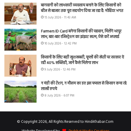
बागवानी को लाभकारी व्यवसाय बनाने के लिए किसानों को
बीज से बाजार तक पूरा सहयोग दिया जा रहा है: मोहिंदर भगत
15 July 2026 - 11:43 AM
Farmers ID Card बनेगा किसानों की पहचान, मिलेंगे भरपूर
लाभ, बार-बार रजिस्ट्रेशन का झंझट खत्म, ऐसे करें अप्लाई
10 July 2026 - 12:42 PM
किसानों के लिए बड़ी खुशखबरी, फूलों की खेती पर सरकार दे
रही 40% सब्सिडी, जानें कैसे मिलेगा लाभ
9 July 2026 - 12:46 PM
न मंडी की टेंशन, न मौसम का डर! इस फसल से किसान कमा रहे
लाखों रुपये
8 July 2026 - 6:07 PM
© Copyright 2026, All Rights Reserved to HindiKhabar.Com