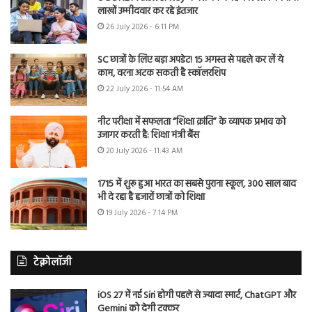
लाखों उम्मीदवार कर रहे इंतजार
26 July 2026 - 6:11 PM
SC छात्रों के लिए बड़ा अपडेट! 15 अगस्त से पहले कर लें ये
काम, वरना अटक सकती है स्कॉलरशिप
22 July 2026 - 11:54 AM
नीट परीक्षा में सफलता “शिक्षा क्रांति” के व्यापक प्रभाव को
उजागर करती है: शिक्षा मंत्री बैंस
20 July 2026 - 11:43 AM
1715 में शुरू हुआ भारत का सबसे पुराना स्कूल, 300 साल बाद
भी दे रहा है हजारों छात्रों को शिक्षा
19 July 2026 - 7:14 PM
टेक्नोलॉजी
iOS 27 में नई Siri होगी पहले से ज्यादा स्मार्ट, ChatGPT और
Gemini को देगी टक्कर