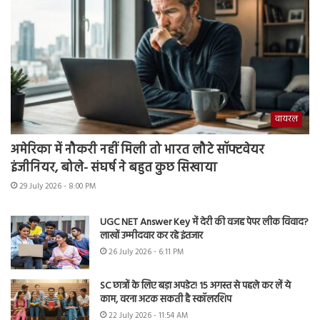
वायरल
अमेरिका में नौकरी नहीं मिली तो भारत लौटे सॉफ्टवेयर
इंजीनियर, बोले- संघर्ष ने बहुत कुछ सिखाया
29 July 2026 - 8:00 PM
UGC NET Answer Key में देरी की वजह पेपर लीक विवाद?
लाखों उम्मीदवार कर रहे इंतजार
26 July 2026 - 6:11 PM
SC छात्रों के लिए बड़ा अपडेट! 15 अगस्त से पहले कर लें ये
काम, वरना अटक सकती है स्कॉलरशिप
22 July 2026 - 11:54 AM