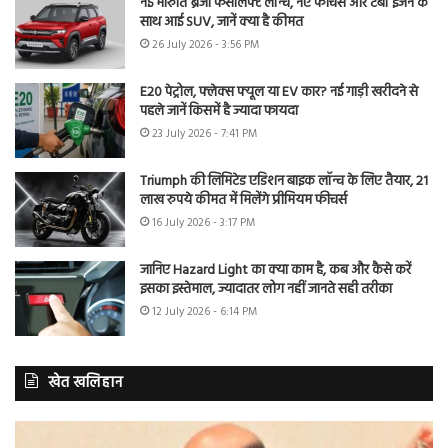
नई मारुति ब्रेजा फेसलिफ्ट लॉन्च, नए फीचर्स और टर्बो इंजन के
साथ आई SUV, जानें क्या है कीमत
26 July 2026 - 3:56 PM
E20 पेट्रोल, फ्लेक्स फ्यूल या EV कार? नई गाड़ी खरीदने से
पहले जानें किसमें है ज्यादा फायदा
23 July 2026 - 7:41 PM
Triumph की लिमिटेड एडिशन बाइक लॉन्च के लिए तैयार, 21
लाख रुपये कीमत में मिलेंगे प्रीमियम फीचर्स
16 July 2026 - 3:17 PM
जानिए Hazard Light का क्या काम है, कब और कैसे करें
इसका इस्तेमाल, ज्यादातर लोग नहीं जानते सही तरीका
12 July 2026 - 6:14 PM
खेत खलिहान