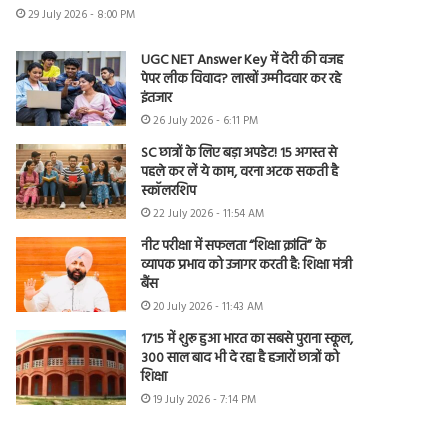
29 July 2026 - 8:00 PM
UGC NET Answer Key में देरी की वजह
पेपर लीक विवाद? लाखों उम्मीदवार कर रहे
इंतजार
26 July 2026 - 6:11 PM
SC छात्रों के लिए बड़ा अपडेट! 15 अगस्त से
पहले कर लें ये काम, वरना अटक सकती है
स्कॉलरशिप
22 July 2026 - 11:54 AM
नीट परीक्षा में सफलता “शिक्षा क्रांति” के
व्यापक प्रभाव को उजागर करती है: शिक्षा मंत्री
बैंस
20 July 2026 - 11:43 AM
1715 में शुरू हुआ भारत का सबसे पुराना स्कूल,
300 साल बाद भी दे रहा है हजारों छात्रों को
शिक्षा
19 July 2026 - 7:14 PM