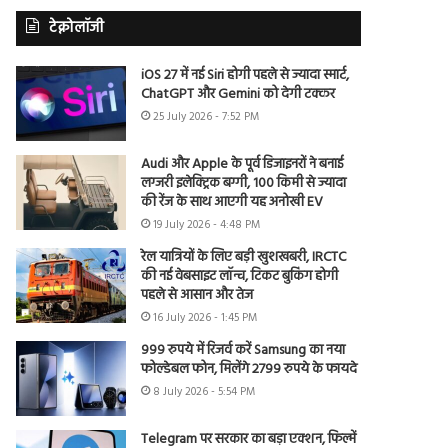
टेक्नोलॉजी
iOS 27 में नई Siri होगी पहले से ज्यादा स्मार्ट,
ChatGPT और Gemini को देगी टक्कर
25 July 2026 - 7:52 PM
Audi और Apple के पूर्व डिजाइनरों ने बनाई
लग्जरी इलेक्ट्रिक बग्गी, 100 किमी से ज्यादा
की रेंज के साथ आएगी यह अनोखी EV
19 July 2026 - 4:48 PM
रेल यात्रियों के लिए बड़ी खुशखबरी, IRCTC
की नई वेबसाइट लॉन्च, टिकट बुकिंग होगी
पहले से आसान और तेज
16 July 2026 - 1:45 PM
999 रुपये में रिजर्व करें Samsung का नया
फोल्डेबल फोन, मिलेंगे 2799 रुपये के फायदे
8 July 2026 - 5:54 PM
Telegram पर सरकार का बड़ा एक्शन, फिल्में