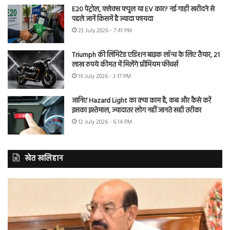
E20 पेट्रोल, फ्लेक्स फ्यूल या EV कार? नई गाड़ी खरीदने से
पहले जानें किसमें है ज्यादा फायदा
23 July 2026 - 7:41 PM
Triumph की लिमिटेड एडिशन बाइक लॉन्च के लिए तैयार, 21
लाख रुपये कीमत में मिलेंगे प्रीमियम फीचर्स
16 July 2026 - 3:17 PM
जानिए Hazard Light का क्या काम है, कब और कैसे करें
इसका इस्तेमाल, ज्यादातर लोग नहीं जानते सही तरीका
12 July 2026 - 6:14 PM
खेत खलिहान