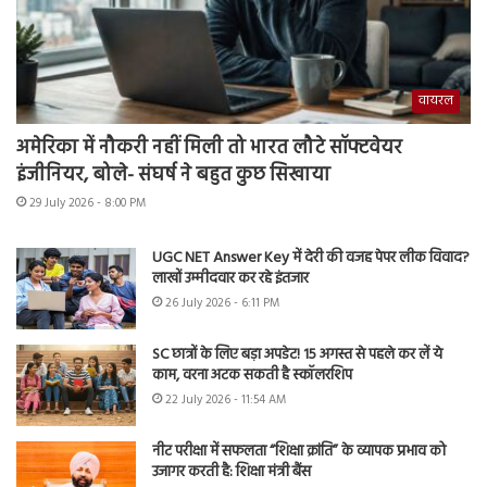
वायरल
अमेरिका में नौकरी नहीं मिली तो भारत लौटे सॉफ्टवेयर
इंजीनियर, बोले- संघर्ष ने बहुत कुछ सिखाया
29 July 2026 - 8:00 PM
UGC NET Answer Key में देरी की वजह पेपर लीक विवाद?
लाखों उम्मीदवार कर रहे इंतजार
26 July 2026 - 6:11 PM
SC छात्रों के लिए बड़ा अपडेट! 15 अगस्त से पहले कर लें ये
काम, वरना अटक सकती है स्कॉलरशिप
22 July 2026 - 11:54 AM
नीट परीक्षा में सफलता “शिक्षा क्रांति” के व्यापक प्रभाव को
उजागर करती है: शिक्षा मंत्री बैंस