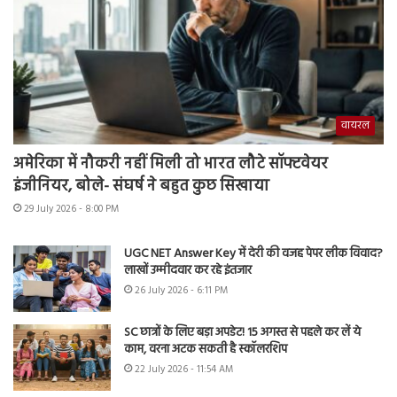
वायरल
अमेरिका में नौकरी नहीं मिली तो भारत लौटे सॉफ्टवेयर
इंजीनियर, बोले- संघर्ष ने बहुत कुछ सिखाया
29 July 2026 - 8:00 PM
UGC NET Answer Key में देरी की वजह पेपर लीक विवाद?
लाखों उम्मीदवार कर रहे इंतजार
26 July 2026 - 6:11 PM
SC छात्रों के लिए बड़ा अपडेट! 15 अगस्त से पहले कर लें ये
काम, वरना अटक सकती है स्कॉलरशिप
22 July 2026 - 11:54 AM