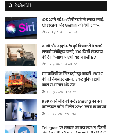
टेक्नोलॉजी
iOS 27 में नई Siri होगी पहले से ज्यादा स्मार्ट,
ChatGPT और Gemini को देगी टक्कर
25 July 2026 - 7:52 PM
Audi और Apple के पूर्व डिजाइनरों ने बनाई
लग्जरी इलेक्ट्रिक बग्गी, 100 किमी से ज्यादा
की रेंज के साथ आएगी यह अनोखी EV
19 July 2026 - 4:48 PM
रेल यात्रियों के लिए बड़ी खुशखबरी, IRCTC
की नई वेबसाइट लॉन्च, टिकट बुकिंग होगी
पहले से आसान और तेज
16 July 2026 - 1:45 PM
999 रुपये में रिजर्व करें Samsung का नया
फोल्डेबल फोन, मिलेंगे 2799 रुपये के फायदे
8 July 2026 - 5:54 PM
Telegram पर सरकार का बड़ा एक्शन, फिल्में