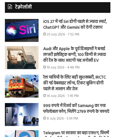
टेक्नोलॉजी
iOS 27 में नई Siri होगी पहले से ज्यादा स्मार्ट,
ChatGPT और Gemini को देगी टक्कर
25 July 2026 - 7:52 PM
Audi और Apple के पूर्व डिजाइनरों ने बनाई
लग्जरी इलेक्ट्रिक बग्गी, 100 किमी से ज्यादा
की रेंज के साथ आएगी यह अनोखी EV
19 July 2026 - 4:48 PM
रेल यात्रियों के लिए बड़ी खुशखबरी, IRCTC
की नई वेबसाइट लॉन्च, टिकट बुकिंग होगी
पहले से आसान और तेज
16 July 2026 - 1:45 PM
999 रुपये में रिजर्व करें Samsung का नया
फोल्डेबल फोन, मिलेंगे 2799 रुपये के फायदे
8 July 2026 - 5:54 PM
Telegram पर सरकार का बड़ा एक्शन, फिल्में