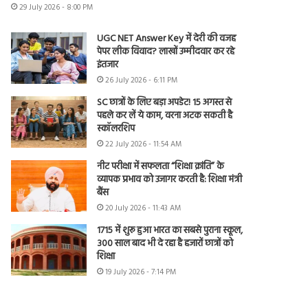
29 July 2026 - 8:00 PM
UGC NET Answer Key में देरी की वजह
पेपर लीक विवाद? लाखों उम्मीदवार कर रहे
इंतजार
26 July 2026 - 6:11 PM
SC छात्रों के लिए बड़ा अपडेट! 15 अगस्त से
पहले कर लें ये काम, वरना अटक सकती है
स्कॉलरशिप
22 July 2026 - 11:54 AM
नीट परीक्षा में सफलता “शिक्षा क्रांति” के
व्यापक प्रभाव को उजागर करती है: शिक्षा मंत्री
बैंस
20 July 2026 - 11:43 AM
1715 में शुरू हुआ भारत का सबसे पुराना स्कूल,
300 साल बाद भी दे रहा है हजारों छात्रों को
शिक्षा
19 July 2026 - 7:14 PM