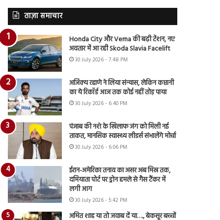
ताज़ा समाचार
Honda City और Verna की बढ़ी टेंशन, नए
अवतार में आ रही Skoda Slavia Facelift
30 July 2026 - 7:48 PM
अजिंक्य रहाणे ने लिया संन्यास, लेकिन कप्तानी
का ये रिकॉर्ड आज तक कोई नहीं तोड़ पाया
30 July 2026 - 6:40 PM
पंजाब की नशे के खिलाफ जंग को मिली नई
ताकत, मानसिक स्वास्थ्य लीडर्स संभालेंगे मोर्चा
30 July 2026 - 6:06 PM
ईरान-अमेरिका तनाव का असर अब मिस्र तक,
दमियाता पोर्ट पर ड्रोन हमले से गैस टैंकर में
लगी आग
30 July 2026 - 5:42 PM
अमित शाह या तो जवाब दें या…., बेकसूर बच्चों