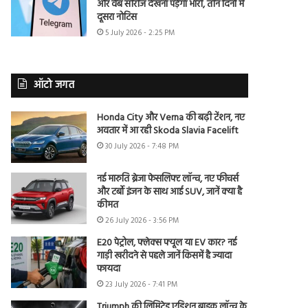
और वेब सीरीज देखना पड़ेगा भारी, तीन दिनों में
दूसरा नोटिस
5 July 2026 - 2:25 PM
ऑटो जगत
Honda City और Verna की बढ़ी टेंशन, नए
अवतार में आ रही Skoda Slavia Facelift
30 July 2026 - 7:48 PM
नई मारुति ब्रेजा फेसलिफ्ट लॉन्च, नए फीचर्स
और टर्बो इंजन के साथ आई SUV, जानें क्या है
कीमत
26 July 2026 - 3:56 PM
E20 पेट्रोल, फ्लेक्स फ्यूल या EV कार? नई
गाड़ी खरीदने से पहले जानें किसमें है ज्यादा
फायदा
23 July 2026 - 7:41 PM
Triumph की लिमिटेड एडिशन बाइक लॉन्च के