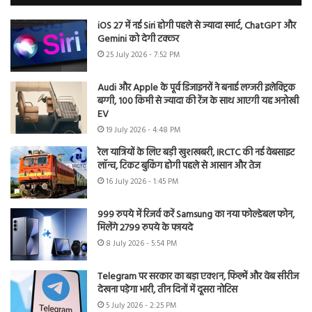
iOS 27 में नई Siri होगी पहले से ज्यादा स्मार्ट, ChatGPT और
Gemini को देगी टक्कर
25 July 2026 - 7:52 PM
Audi और Apple के पूर्व डिजाइनरों ने बनाई लग्जरी इलेक्ट्रिक
बग्गी, 100 किमी से ज्यादा की रेंज के साथ आएगी यह अनोखी
EV
19 July 2026 - 4:48 PM
रेल यात्रियों के लिए बड़ी खुशखबरी, IRCTC की नई वेबसाइट
लॉन्च, टिकट बुकिंग होगी पहले से आसान और तेज
16 July 2026 - 1:45 PM
999 रुपये में रिजर्व करें Samsung का नया फोल्डेबल फोन,
मिलेंगे 2799 रुपये के फायदे
8 July 2026 - 5:54 PM
Telegram पर सरकार का बड़ा एक्शन, फिल्में और वेब सीरीज
देखना पड़ेगा भारी, तीन दिनों में दूसरा नोटिस
5 July 2026 - 2:25 PM