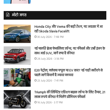
ऑटो जगत
Honda City और Verna की बढ़ी टेंशन, नए अवतार में आ
रही Skoda Slavia Facelift
30 July 2026 - 7:48 PM
नई मारुति ब्रेजा फेसलिफ्ट लॉन्च, नए फीचर्स और टर्बो इंजन के
साथ आई SUV, जानें क्या है कीमत
26 July 2026 - 3:56 PM
E20 पेट्रोल, फ्लेक्स फ्यूल या EV कार? नई गाड़ी खरीदने से
पहले जानें किसमें है ज्यादा फायदा
23 July 2026 - 7:41 PM
Triumph की लिमिटेड एडिशन बाइक लॉन्च के लिए तैयार, 21
लाख रुपये कीमत में मिलेंगे प्रीमियम फीचर्स
16 July 2026 - 3:17 PM