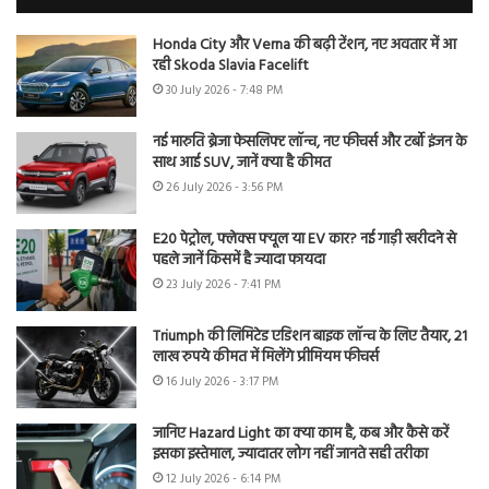
Honda City और Verna की बढ़ी टेंशन, नए अवतार में आ
रही Skoda Slavia Facelift
30 July 2026 - 7:48 PM
नई मारुति ब्रेजा फेसलिफ्ट लॉन्च, नए फीचर्स और टर्बो इंजन के
साथ आई SUV, जानें क्या है कीमत
26 July 2026 - 3:56 PM
E20 पेट्रोल, फ्लेक्स फ्यूल या EV कार? नई गाड़ी खरीदने से
पहले जानें किसमें है ज्यादा फायदा
23 July 2026 - 7:41 PM
Triumph की लिमिटेड एडिशन बाइक लॉन्च के लिए तैयार, 21
लाख रुपये कीमत में मिलेंगे प्रीमियम फीचर्स
16 July 2026 - 3:17 PM
जानिए Hazard Light का क्या काम है, कब और कैसे करें
इसका इस्तेमाल, ज्यादातर लोग नहीं जानते सही तरीका
12 July 2026 - 6:14 PM