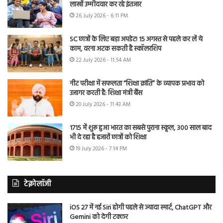
लाखों उम्मीदवार कर रहे इंतजार
26 July 2026 - 6:11 PM
SC छात्रों के लिए बड़ा अपडेट! 15 अगस्त से पहले कर लें ये
काम, वरना अटक सकती है स्कॉलरशिप
22 July 2026 - 11:54 AM
नीट परीक्षा में सफलता “शिक्षा क्रांति” के व्यापक प्रभाव को
उजागर करती है: शिक्षा मंत्री बैंस
20 July 2026 - 11:43 AM
1715 में शुरू हुआ भारत का सबसे पुराना स्कूल, 300 साल बाद
भी दे रहा है हजारों छात्रों को शिक्षा
19 July 2026 - 7:14 PM
टेक्नोलॉजी
iOS 27 में नई Siri होगी पहले से ज्यादा स्मार्ट, ChatGPT और
Gemini को देगी टक्कर