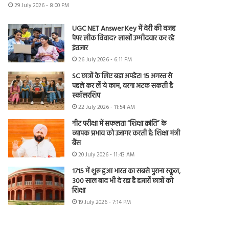
29 July 2026 - 8:00 PM
UGC NET Answer Key में देरी की वजह
पेपर लीक विवाद? लाखों उम्मीदवार कर रहे
इंतजार
26 July 2026 - 6:11 PM
SC छात्रों के लिए बड़ा अपडेट! 15 अगस्त से
पहले कर लें ये काम, वरना अटक सकती है
स्कॉलरशिप
22 July 2026 - 11:54 AM
नीट परीक्षा में सफलता “शिक्षा क्रांति” के
व्यापक प्रभाव को उजागर करती है: शिक्षा मंत्री
बैंस
20 July 2026 - 11:43 AM
1715 में शुरू हुआ भारत का सबसे पुराना स्कूल,
300 साल बाद भी दे रहा है हजारों छात्रों को
शिक्षा
19 July 2026 - 7:14 PM