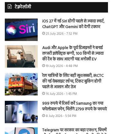
टेक्नोलॉजी
iOS 27 में नई Siri होगी पहले से ज्यादा स्मार्ट,
ChatGPT और Gemini को देगी टक्कर
25 July 2026 - 7:52 PM
Audi और Apple के पूर्व डिजाइनरों ने बनाई
लग्जरी इलेक्ट्रिक बग्गी, 100 किमी से ज्यादा
की रेंज के साथ आएगी यह अनोखी EV
19 July 2026 - 4:48 PM
रेल यात्रियों के लिए बड़ी खुशखबरी, IRCTC
की नई वेबसाइट लॉन्च, टिकट बुकिंग होगी
पहले से आसान और तेज
16 July 2026 - 1:45 PM
999 रुपये में रिजर्व करें Samsung का नया
फोल्डेबल फोन, मिलेंगे 2799 रुपये के फायदे
8 July 2026 - 5:54 PM
Telegram पर सरकार का बड़ा एक्शन, फिल्में