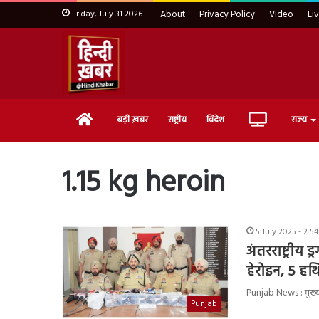
Friday, July 31 2026
About
Privacy Policy
Video
Li
Home
Live
बड़ी ख़बर
राष्ट्रीय
विदेश
राज्य
TV
1.15 kg heroin
5 July 2025 - 2:5
अंतरराष्ट्रीय
हेरोइन, 5 हथ
Punjab News : मुख्यमंत
Punjab