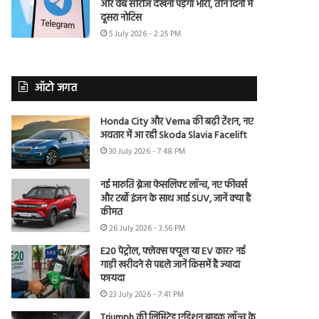
और वेब सीरीज देखना पड़ेगा भारी, तीन दिनों में
दूसरा नोटिस
5 July 2026 - 2:25 PM
ऑटो जगत
Honda City और Verna की बढ़ी टेंशन, नए
अवतार में आ रही Skoda Slavia Facelift
30 July 2026 - 7:48 PM
नई मारुति ब्रेजा फेसलिफ्ट लॉन्च, नए फीचर्स
और टर्बो इंजन के साथ आई SUV, जानें क्या है
कीमत
26 July 2026 - 3:56 PM
E20 पेट्रोल, फ्लेक्स फ्यूल या EV कार? नई
गाड़ी खरीदने से पहले जानें किसमें है ज्यादा
फायदा
23 July 2026 - 7:41 PM
Triumph की लिमिटेड एडिशन बाइक लॉन्च के