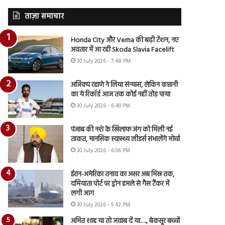
ताज़ा समाचार
Honda City और Verna की बढ़ी टेंशन, नए
अवतार में आ रही Skoda Slavia Facelift
30 July 2026 - 7:48 PM
अजिंक्य रहाणे ने लिया संन्यास, लेकिन कप्तानी
का ये रिकॉर्ड आज तक कोई नहीं तोड़ पाया
30 July 2026 - 6:40 PM
पंजाब की नशे के खिलाफ जंग को मिली नई
ताकत, मानसिक स्वास्थ्य लीडर्स संभालेंगे मोर्चा
30 July 2026 - 6:06 PM
ईरान-अमेरिका तनाव का असर अब मिस्र तक,
दमियाता पोर्ट पर ड्रोन हमले से गैस टैंकर में
लगी आग
30 July 2026 - 5:42 PM
अमित शाह या तो जवाब दें या…., बेकसूर बच्चों