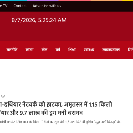
ve TV
Contact
Advertise with us
8/7/2026, 5:25:25 AM
राजनीति
क्राइम
खेल
धर्म
शिक्षा
स्वास्थ्य
लाइफ़स्टाइल
सिन
4 PM
 ड्रग-हथियार नेटवर्क को झटका, अमृतसर में 1.15 किलो
ियार और 9.7 लाख की ड्रग मनी बरामद
्री भगवंत सिंह मान के दिशा-निर्देशों पर शुरू की गई नशा विरोधी मुहिम “युद्ध नशों विरुद्ध” के…