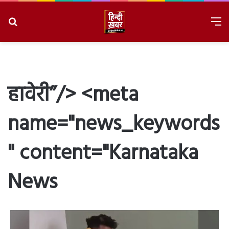
Search
M
for
8/7/2026, 8:02:31 PM
हावेरी”/> <meta
name="news_keywords
" content="Karnataka
News