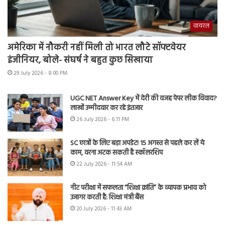
वायरल
अमेरिका में नौकरी नहीं मिली तो भारत लौटे सॉफ्टवेयर
इंजीनियर, बोले- संघर्ष ने बहुत कुछ सिखाया
29 July 2026 - 8:00 PM
UGC NET Answer Key में देरी की वजह पेपर लीक विवाद?
लाखों उम्मीदवार कर रहे इंतजार
26 July 2026 - 6:11 PM
SC छात्रों के लिए बड़ा अपडेट! 15 अगस्त से पहले कर लें ये
काम, वरना अटक सकती है स्कॉलरशिप
22 July 2026 - 11:54 AM
नीट परीक्षा में सफलता “शिक्षा क्रांति” के व्यापक प्रभाव को
उजागर करती है: शिक्षा मंत्री बैंस
20 July 2026 - 11:43 AM