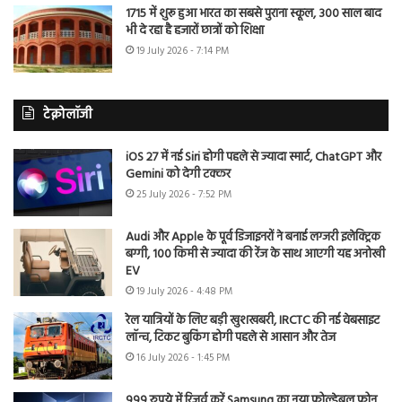
1715 में शुरू हुआ भारत का सबसे पुराना स्कूल, 300 साल बाद
भी दे रहा है हजारों छात्रों को शिक्षा
19 July 2026 - 7:14 PM
टेक्नोलॉजी
iOS 27 में नई Siri होगी पहले से ज्यादा स्मार्ट, ChatGPT और
Gemini को देगी टक्कर
25 July 2026 - 7:52 PM
Audi और Apple के पूर्व डिजाइनरों ने बनाई लग्जरी इलेक्ट्रिक
बग्गी, 100 किमी से ज्यादा की रेंज के साथ आएगी यह अनोखी
EV
19 July 2026 - 4:48 PM
रेल यात्रियों के लिए बड़ी खुशखबरी, IRCTC की नई वेबसाइट
लॉन्च, टिकट बुकिंग होगी पहले से आसान और तेज
16 July 2026 - 1:45 PM
999 रुपये में रिजर्व करें Samsung का नया फोल्डेबल फोन,