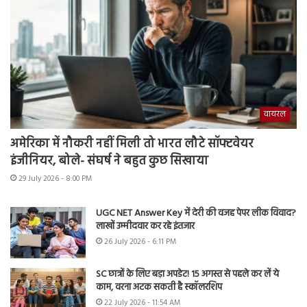
वायरल
अमेरिका में नौकरी नहीं मिली तो भारत लौटे सॉफ्टवेयर
इंजीनियर, बोले- संघर्ष ने बहुत कुछ सिखाया
29 July 2026 - 8:00 PM
UGC NET Answer Key में देरी की वजह पेपर लीक विवाद?
लाखों उम्मीदवार कर रहे इंतजार
26 July 2026 - 6:11 PM
SC छात्रों के लिए बड़ा अपडेट! 15 अगस्त से पहले कर लें ये
काम, वरना अटक सकती है स्कॉलरशिप
22 July 2026 - 11:54 AM