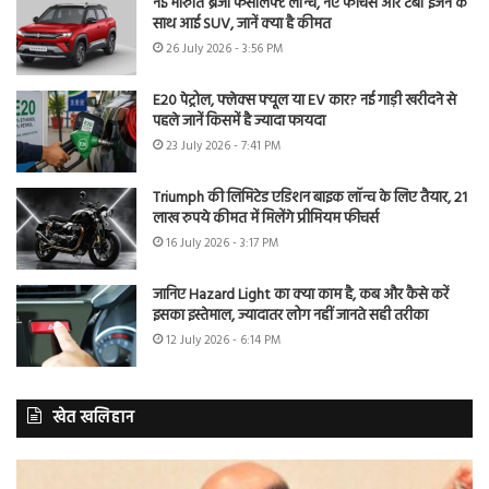
नई मारुति ब्रेजा फेसलिफ्ट लॉन्च, नए फीचर्स और टर्बो इंजन के
साथ आई SUV, जानें क्या है कीमत
26 July 2026 - 3:56 PM
E20 पेट्रोल, फ्लेक्स फ्यूल या EV कार? नई गाड़ी खरीदने से
पहले जानें किसमें है ज्यादा फायदा
23 July 2026 - 7:41 PM
Triumph की लिमिटेड एडिशन बाइक लॉन्च के लिए तैयार, 21
लाख रुपये कीमत में मिलेंगे प्रीमियम फीचर्स
16 July 2026 - 3:17 PM
जानिए Hazard Light का क्या काम है, कब और कैसे करें
इसका इस्तेमाल, ज्यादातर लोग नहीं जानते सही तरीका
12 July 2026 - 6:14 PM
खेत खलिहान