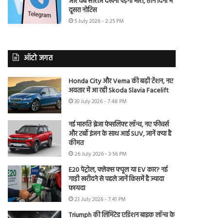
और वेब सीरीज देखना पड़ेगा भारी, तीन दिनों में
दूसरा नोटिस
5 July 2026 - 2:25 PM
ऑटो जगत
Honda City और Verna की बढ़ी टेंशन, नए
अवतार में आ रही Skoda Slavia Facelift
30 July 2026 - 7:48 PM
नई मारुति ब्रेजा फेसलिफ्ट लॉन्च, नए फीचर्स
और टर्बो इंजन के साथ आई SUV, जानें क्या है
कीमत
26 July 2026 - 3:56 PM
E20 पेट्रोल, फ्लेक्स फ्यूल या EV कार? नई
गाड़ी खरीदने से पहले जानें किसमें है ज्यादा
फायदा
23 July 2026 - 7:41 PM
Triumph की लिमिटेड एडिशन बाइक लॉन्च के