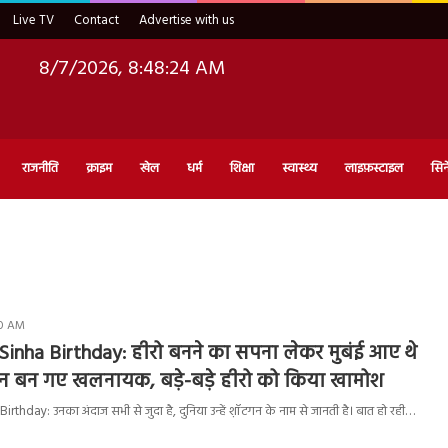
Live TV
Contact
Advertise with us
8/7/2026, 8:48:25 AM
राजनीति
क्राइम
खेल
धर्म
शिक्षा
स्वास्थ्य
लाइफ़स्टाइल
सिन
:10 AM
Sinha Birthday: हीरो बनने का सपना लेकर मुबंई आए थे
न बन गए खलनायक, बड़े-बड़े हीरो को किया खामोश
thday: उनका अंदाज सभी से जुदा है, दुनिया उन्हें श़ॉटगन के नाम से जानती है। बात हो रही…