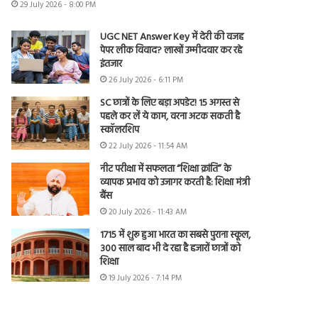
29 July 2026 - 8:00 PM
UGC NET Answer Key में देरी की वजह
पेपर लीक विवाद? लाखों उम्मीदवार कर रहे
इंतजार
26 July 2026 - 6:11 PM
SC छात्रों के लिए बड़ा अपडेट! 15 अगस्त से
पहले कर लें ये काम, वरना अटक सकती है
स्कॉलरशिप
22 July 2026 - 11:54 AM
नीट परीक्षा में सफलता “शिक्षा क्रांति” के
व्यापक प्रभाव को उजागर करती है: शिक्षा मंत्री
बैंस
20 July 2026 - 11:43 AM
1715 में शुरू हुआ भारत का सबसे पुराना स्कूल,
300 साल बाद भी दे रहा है हजारों छात्रों को
शिक्षा
19 July 2026 - 7:14 PM