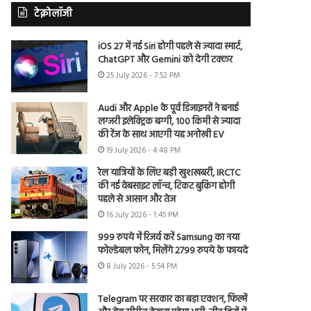
टेक्नोलॉजी
iOS 27 में नई Siri होगी पहले से ज्यादा स्मार्ट,
ChatGPT और Gemini को देगी टक्कर
25 July 2026 - 7:52 PM
Audi और Apple के पूर्व डिजाइनरों ने बनाई
लग्जरी इलेक्ट्रिक बग्गी, 100 किमी से ज्यादा
की रेंज के साथ आएगी यह अनोखी EV
19 July 2026 - 4:48 PM
रेल यात्रियों के लिए बड़ी खुशखबरी, IRCTC
की नई वेबसाइट लॉन्च, टिकट बुकिंग होगी
पहले से आसान और तेज
16 July 2026 - 1:45 PM
999 रुपये में रिजर्व करें Samsung का नया
फोल्डेबल फोन, मिलेंगे 2799 रुपये के फायदे
8 July 2026 - 5:54 PM
Telegram पर सरकार का बड़ा एक्शन, फिल्में