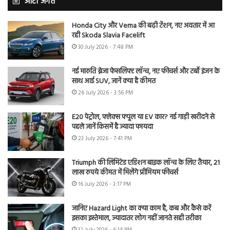
ऑटो जगत
Honda City और Verna की बढ़ी टेंशन, नए अवतार में आ
रही Skoda Slavia Facelift
30 July 2026 - 7:48 PM
नई मारुति ब्रेजा फेसलिफ्ट लॉन्च, नए फीचर्स और टर्बो इंजन के
साथ आई SUV, जानें क्या है कीमत
26 July 2026 - 3:56 PM
E20 पेट्रोल, फ्लेक्स फ्यूल या EV कार? नई गाड़ी खरीदने से
पहले जानें किसमें है ज्यादा फायदा
23 July 2026 - 7:41 PM
Triumph की लिमिटेड एडिशन बाइक लॉन्च के लिए तैयार, 21
लाख रुपये कीमत में मिलेंगे प्रीमियम फीचर्स
16 July 2026 - 3:17 PM
जानिए Hazard Light का क्या काम है, कब और कैसे करें
इसका इस्तेमाल, ज्यादातर लोग नहीं जानते सही तरीका