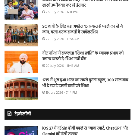
लाखों उम्मीदवार कर रहे इंतजार
26 July 2026 - 6:11 PM
SC छात्रों के लिए बड़ा अपडेट! 15 अगस्त से पहले कर लें ये
काम, वरना अटक सकती है स्कॉलरशिप
22 July 2026 - 11:54 AM
नीट परीक्षा में सफलता “शिक्षा क्रांति” के व्यापक प्रभाव को
उजागर करती है: शिक्षा मंत्री बैंस
20 July 2026 - 11:43 AM
1715 में शुरू हुआ भारत का सबसे पुराना स्कूल, 300 साल बाद
भी दे रहा है हजारों छात्रों को शिक्षा
19 July 2026 - 7:14 PM
टेक्नोलॉजी
iOS 27 में नई Siri होगी पहले से ज्यादा स्मार्ट, ChatGPT और
Gemini को देगी टक्कर