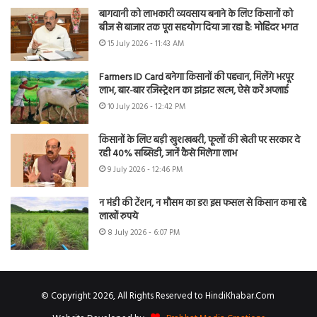
बागवानी को लाभकारी व्यवसाय बनाने के लिए किसानों को
बीज से बाजार तक पूरा सहयोग दिया जा रहा है: मोहिंदर भगत
15 July 2026 - 11:43 AM
Farmers ID Card बनेगा किसानों की पहचान, मिलेंगे भरपूर
लाभ, बार-बार रजिस्ट्रेशन का झंझट खत्म, ऐसे करें अप्लाई
10 July 2026 - 12:42 PM
किसानों के लिए बड़ी खुशखबरी, फूलों की खेती पर सरकार दे
रही 40% सब्सिडी, जानें कैसे मिलेगा लाभ
9 July 2026 - 12:46 PM
न मंडी की टेंशन, न मौसम का डर! इस फसल से किसान कमा रहे
लाखों रुपये
8 July 2026 - 6:07 PM
© Copyright 2026, All Rights Reserved to HindiKhabar.Com