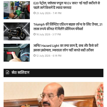
E20 पेट्रोल, फ्लेक्स फ्यूल या EV कार? नई गाड़ी खरीदने से
पहले जानें किसमें है ज्यादा फायदा
23 July 2026 - 7:41 PM
Triumph की लिमिटेड एडिशन बाइक लॉन्च के लिए तैयार, 21
लाख रुपये कीमत में मिलेंगे प्रीमियम फीचर्स
16 July 2026 - 3:17 PM
जानिए Hazard Light का क्या काम है, कब और कैसे करें
इसका इस्तेमाल, ज्यादातर लोग नहीं जानते सही तरीका
12 July 2026 - 6:14 PM
खेत खलिहान