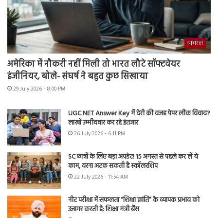
वायरल
अमेरिका में नौकरी नहीं मिली तो भारत लौटे सॉफ्टवेयर
इंजीनियर, बोले- संघर्ष ने बहुत कुछ सिखाया
29 July 2026 - 8:00 PM
UGC NET Answer Key में देरी की वजह पेपर लीक विवाद?
लाखों उम्मीदवार कर रहे इंतजार
26 July 2026 - 6:11 PM
SC छात्रों के लिए बड़ा अपडेट! 15 अगस्त से पहले कर लें ये
काम, वरना अटक सकती है स्कॉलरशिप
22 July 2026 - 11:54 AM
नीट परीक्षा में सफलता “शिक्षा क्रांति” के व्यापक प्रभाव को
उजागर करती है: शिक्षा मंत्री बैंस