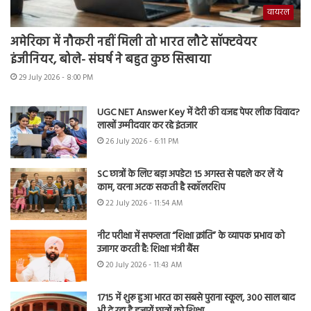
वायरल
अमेरिका में नौकरी नहीं मिली तो भारत लौटे सॉफ्टवेयर
इंजीनियर, बोले- संघर्ष ने बहुत कुछ सिखाया
29 July 2026 - 8:00 PM
UGC NET Answer Key में देरी की वजह पेपर लीक विवाद?
लाखों उम्मीदवार कर रहे इंतजार
26 July 2026 - 6:11 PM
SC छात्रों के लिए बड़ा अपडेट! 15 अगस्त से पहले कर लें ये
काम, वरना अटक सकती है स्कॉलरशिप
22 July 2026 - 11:54 AM
नीट परीक्षा में सफलता “शिक्षा क्रांति” के व्यापक प्रभाव को
उजागर करती है: शिक्षा मंत्री बैंस
20 July 2026 - 11:43 AM
1715 में शुरू हुआ भारत का सबसे पुराना स्कूल, 300 साल बाद