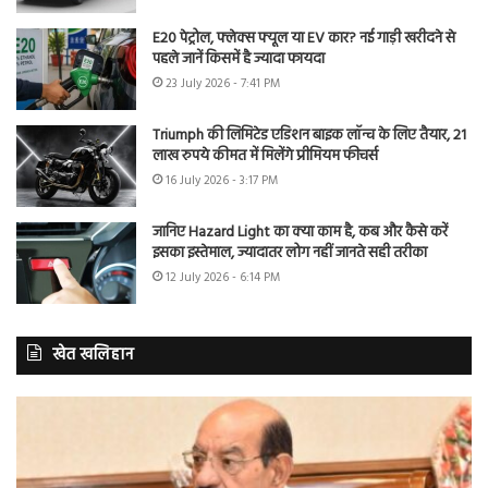
E20 पेट्रोल, फ्लेक्स फ्यूल या EV कार? नई गाड़ी खरीदने से
पहले जानें किसमें है ज्यादा फायदा
23 July 2026 - 7:41 PM
Triumph की लिमिटेड एडिशन बाइक लॉन्च के लिए तैयार, 21
लाख रुपये कीमत में मिलेंगे प्रीमियम फीचर्स
16 July 2026 - 3:17 PM
जानिए Hazard Light का क्या काम है, कब और कैसे करें
इसका इस्तेमाल, ज्यादातर लोग नहीं जानते सही तरीका
12 July 2026 - 6:14 PM
खेत खलिहान