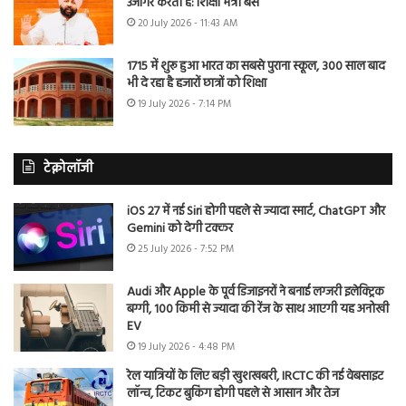
उजागर करती है: शिक्षा मंत्री बैंस
20 July 2026 - 11:43 AM
1715 में शुरू हुआ भारत का सबसे पुराना स्कूल, 300 साल बाद
भी दे रहा है हजारों छात्रों को शिक्षा
19 July 2026 - 7:14 PM
टेक्नोलॉजी
iOS 27 में नई Siri होगी पहले से ज्यादा स्मार्ट, ChatGPT और
Gemini को देगी टक्कर
25 July 2026 - 7:52 PM
Audi और Apple के पूर्व डिजाइनरों ने बनाई लग्जरी इलेक्ट्रिक
बग्गी, 100 किमी से ज्यादा की रेंज के साथ आएगी यह अनोखी
EV
19 July 2026 - 4:48 PM
रेल यात्रियों के लिए बड़ी खुशखबरी, IRCTC की नई वेबसाइट
लॉन्च, टिकट बुकिंग होगी पहले से आसान और तेज