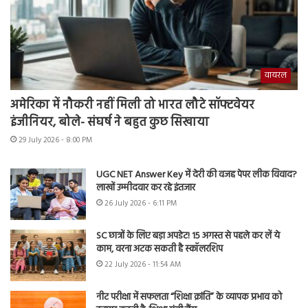
वायरल
अमेरिका में नौकरी नहीं मिली तो भारत लौटे सॉफ्टवेयर
इंजीनियर, बोले- संघर्ष ने बहुत कुछ सिखाया
29 July 2026 - 8:00 PM
UGC NET Answer Key में देरी की वजह पेपर लीक विवाद?
लाखों उम्मीदवार कर रहे इंतजार
26 July 2026 - 6:11 PM
SC छात्रों के लिए बड़ा अपडेट! 15 अगस्त से पहले कर लें ये
काम, वरना अटक सकती है स्कॉलरशिप
22 July 2026 - 11:54 AM
नीट परीक्षा में सफलता “शिक्षा क्रांति” के व्यापक प्रभाव को