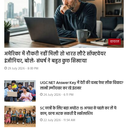
वायरल
अमेरिका में नौकरी नहीं मिली तो भारत लौटे सॉफ्टवेयर
इंजीनियर, बोले- संघर्ष ने बहुत कुछ सिखाया
29 July 2026 - 8:00 PM
UGC NET Answer Key में देरी की वजह पेपर लीक विवाद?
लाखों उम्मीदवार कर रहे इंतजार
26 July 2026 - 6:11 PM
SC छात्रों के लिए बड़ा अपडेट! 15 अगस्त से पहले कर लें ये
काम, वरना अटक सकती है स्कॉलरशिप
22 July 2026 - 11:54 AM