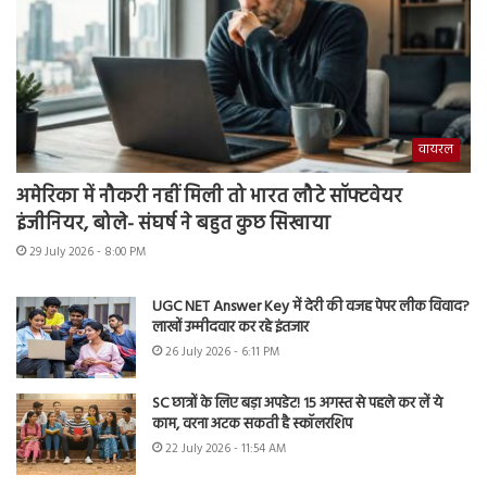
वायरल
अमेरिका में नौकरी नहीं मिली तो भारत लौटे सॉफ्टवेयर
इंजीनियर, बोले- संघर्ष ने बहुत कुछ सिखाया
29 July 2026 - 8:00 PM
UGC NET Answer Key में देरी की वजह पेपर लीक विवाद?
लाखों उम्मीदवार कर रहे इंतजार
26 July 2026 - 6:11 PM
SC छात्रों के लिए बड़ा अपडेट! 15 अगस्त से पहले कर लें ये
काम, वरना अटक सकती है स्कॉलरशिप
22 July 2026 - 11:54 AM